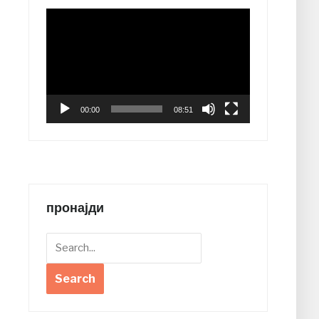
Video
Player
00:00
08:51
пронајди