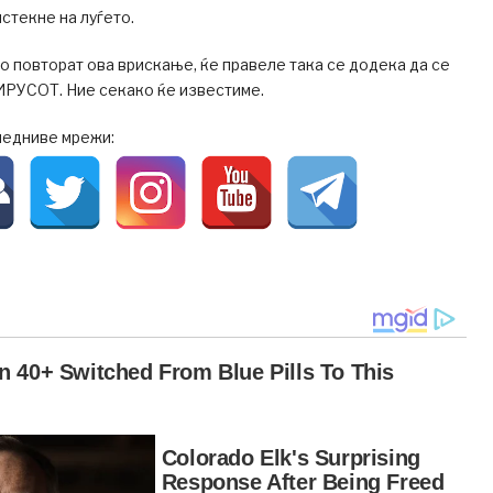
истекне на луѓето.
го повторат ова врискање, ќе правеле така се додека да се
УСОТ. Ние секако ќе известиме.
ледниве мрежи: