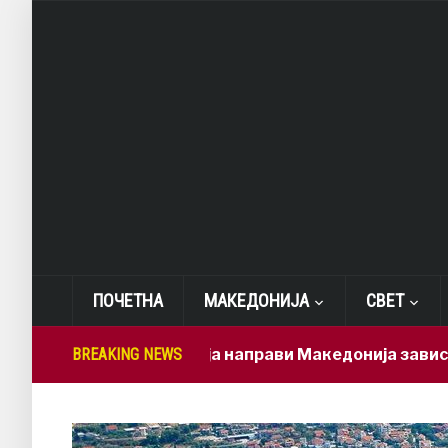
ПОЧЕТНА
МАКЕДОНИЈА
СВЕТ
Мицкоски ја направи Македонија зависна од брз
BREAKING NEWS