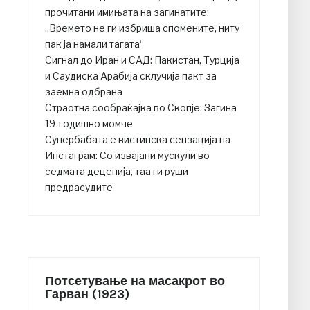
прочитани имињата на загинатите:
„Времето не ги избриша спомените, ниту
пак ја намали тагата“
Сигнал до Иран и САД: Пакистан, Турција
и Саудиска Арабија склучија пакт за
заемна одбрана
Страотна сообраќајка во Скопје: Загина
19-годишно момче
Супербабата е вистинска сензација на
Инстаграм: Со извајани мускули во
седмата деценија, таа ги руши
предрасудите
Потсетување на масакрот во
Гарван (1923)