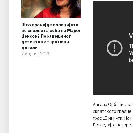
Што пронајде полицијата
во спалната соба на Мајкл
Џексон? Поранешниот
детектив откри нови
детали
7.August.2026
Анѓела Орбаниќ на 
хрватското градче В
трае 15 минути. На
Погледајте погоре