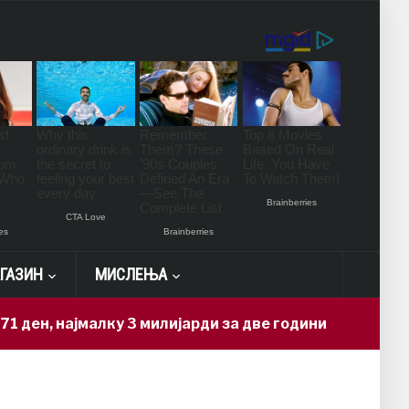
ГАЗИН
МИСЛЕЊА
ајмалку 3 милијарди за две години
Но
5 hours ago