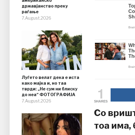
американско
државјанство преку
раѓање
7.August.2026
Луѓето велат дека е иста
како мајка и, но таа
1
тврди: „Не сум ни блиску
до неа“ ФОТОГРАФИЈА
7.August.2026
SHARES
Со вриш
тоа има,