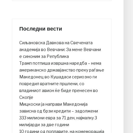
Последни вести
Сиљановска Давкова на Свечената
академија во Вевчани: За мене Вевчани
е синоним за Република
Трамп потпиша извршна наредба – нема
американско државјанство преку раѓање
Македонец во Кушадаси сериозно ги
повредил вратните пршлени, со
владиниот авион ќе биде пренесен во
Скопје
Мицкоски ја направи Македонија
зависна од брзи кредити – задолжени
333 милиони евра за 71 ден, најмалку 3
милијарди за две години
10 години од поплавите, на комеморација