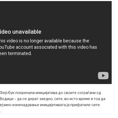
Фејсбук покренала иницијатива до своите сограѓани од
одици – да се дерат заедно, сите, во исто време и тоа да
 нејзино изненадување иницијативата ја прифатиле сите.
…