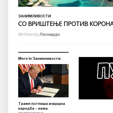
ЗАНИМЛИВОСТИ
СО ВРИШТЕЊЕ ПРОТИВ КОРОНА,
Written by
Леонардо
More in Занимливости:
Трамп потпиша извршна
наредба – нема