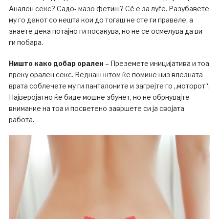
Анален секс? Садо- мазо фетиш? Сè е за луѓе. Разубавете
му го денот со нешта кои до тогаш не сте ги правеле, а
знаете дека потајно ги посакува, но не се осмелува да ви
ги побара.
Ништо како добар орален
– Преземете иницијатива и тоа
преку орален секс. Веднаш штом ќе помине низ влезната
врата соблечете му ги панталоните и загрејте го „моторот“.
Најверојатно ќе биде мошне збунет, но не обрнувајте
внимание на тоа и посветено завршете си ја својата
работа.