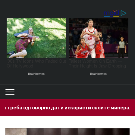
 да ги искористи своите минерални богатства