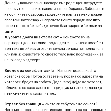
Доколку вашиот сакан наскоро има роденден потрудете
се да му го направите навистина незаборавен. Заборавете
на обичните подароци, здодевните карти за некој важен
спортски натпревар и направете нешто поради кое што
освен тоа што ќе ви биде вечно благодарен и ќе моли за
уште.
Љубовта доаѓа низ стомакот
– Покажете му на
партнерот дека неговиот роденден е навистина посебен
ден така што ќе му зготвите вкусна вечера потполно гола
или пак искористете го своето тело како послужавник за
некој сладок десерт.
Време е за секс фантазија
– Најпрвин резервирајте
хотелска соба. Потоа оставете му порака со адресата на
хотелот и бројот на собата. Додека тој дојде во хотелот,
облечете се како елегантна придружничка и од глава до
пети сменете го својот изглед.
Страст без граници
– Имате ли табу тема во сексот?
Неговиот роденден е вистинскиот момент за да ја скршите.