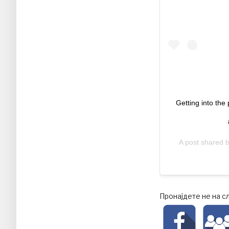
Getting into the 
A post shared 
Пронајдете не на с