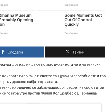
Сподели
Твитни
дува шоу каде и да се појави, дури и кога не е на тениски
 на вечерата ги покажа и своите танцувачки способности и тоа
која му држеше сабја над главата.
 тенисер одлично се забавуваше, во пресрет на својот втор
о ќе го игра утре против Филип Колшрајбер од Германија.