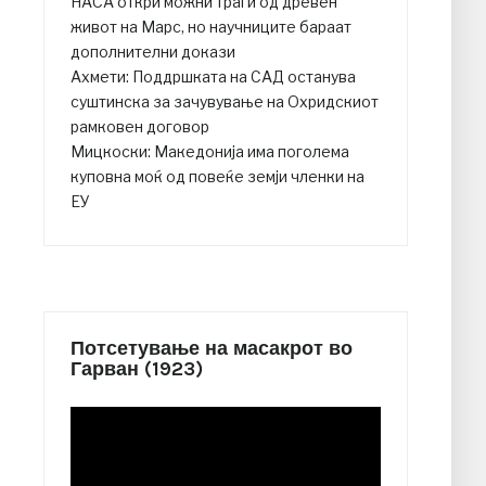
НАСА откри можни траги од древен
живот на Марс, но научниците бараат
дополнителни докази
Ахмети: Поддршката на САД останува
суштинска за зачувување на Охридскиот
рамковен договор
Мицкоски: Македонија има поголема
куповна моќ од повеќе земји членки на
ЕУ
Потсетување на масакрот во
Гарван (1923)
Video
Player