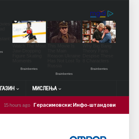
ГАЗИН
МИСЛЕЊА
Герасимовски: Инфо-штандови и здравствени про
 ago