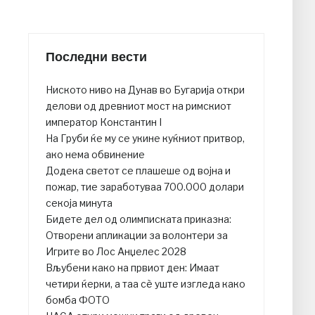
Последни вести
Ниското ниво на Дунав во Бугарија откри
делови од древниот мост на римскиот
император Константин I
На Груби ќе му се укине куќниот притвор,
ако нема обвинение
Додека светот се плашеше од војна и
пожар, тие заработуваа 700.000 долари
секоја минута
Бидете дел од олимписката приказна:
Отворени апликации за волонтери за
Игрите во Лос Анџелес 2028
Вљубени како на првиот ден: Имаат
четири ќерки, а таа сè уште изгледа како
бомба ФОТО