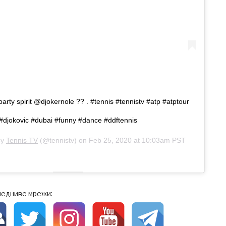
party spirit @djokernole ?? . #tennis #tennistv #atp #atptour
#djokovic #dubai #funny #dance #ddftennis
by
Tennis TV
(@tennistv) on
Feb 25, 2020 at 10:03am PST
ледниве мрежи: