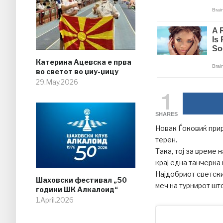
Катерина Ацевска е прва
во светот во џиу-џицу
29.May.2026
1
SHARES
Новак Ѓоковиќ прире
терен.
Така, тој за време
крај една танчерка 
Најдобриот светски
Шаховски фестивал „50
меч на турнирот шт
години ШК Алкалоид“
1.April.2026