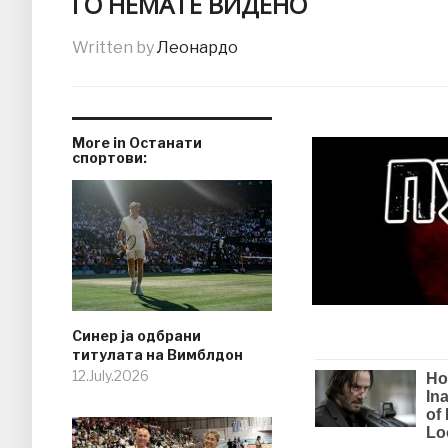
ГО НЕМАТЕ ВИДЕНО
Written by
Леонардо
More in Останати
спортови:
Синер ја одбрани
титулата на Вимблдон
12.July.2026