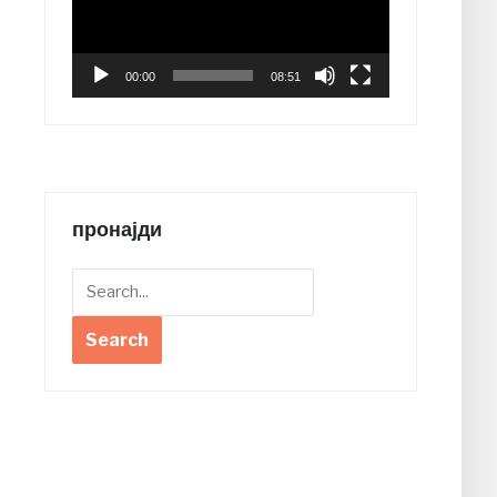
00:00
08:51
пронајди