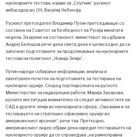
нуклеарните тестови, изјави за „Спутник“ рускиот
амбасадор во ОН, Василиј Небензја.
Рускиот претседател Владимир Путин претседаваше со
состанок на Советот за безбедност на Русија минатата
недела. За време на состанокот, министерот за одбрана
Андреј Белошов рече дека смета дека е целисходно да се
започнат подготовките за продолжување на нуклеарните
тестови на полигонот „Новаја Земја“.
Путин нареди собирање информации, анализа и
евентуален почеток на подготовките за тестирање на
нуклеарно оружје. Според портпаролката на руското
Министерство за надворешни работи, Марија Захарова,
руските институции внимателно ги следат активностите на
САД и другите земји во нуклеарната сфера. „Ова важи и за
тестирањето на стратешко офанзивно оружје во
американскиот арсенал“, рече таа. Претходно,
американскиот лидер објави дека наредил тестирањето на
нуклеарното оружје да се спроведува „на рамноправна