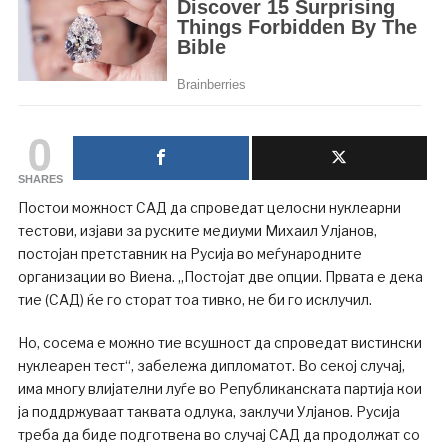
0
SHARES
Постои можност САД да спроведат целосни нуклеарни
тестови, изјави за руските медиуми Михаил Улјанов,
постојан претставник на Русија во меѓународните
организации во Виена. „Постојат две опции. Првата е дека
тие (САД) ќе го сторат тоа тивко, не би го исклучил.
Но, сосема е можно тие всушност да спроведат вистински
нуклеарен тест“, забележа дипломатот. Во секој случај,
има многу влијателни луѓе во Републиканската партија кои
ја поддржуваат таквата одлука, заклучи Улјанов. Русија
треба да биде подготвена во случај САД да продолжат со