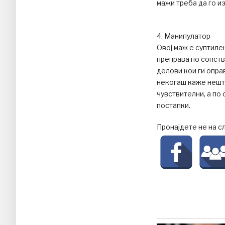
мажи треба да го и
4. Манипулатор
Овој маж е суптилен
преправа по сопств
делови кои ги опра
некогаш каже нешто
чувствителни, а по
постапки.
Пронајдете не на с