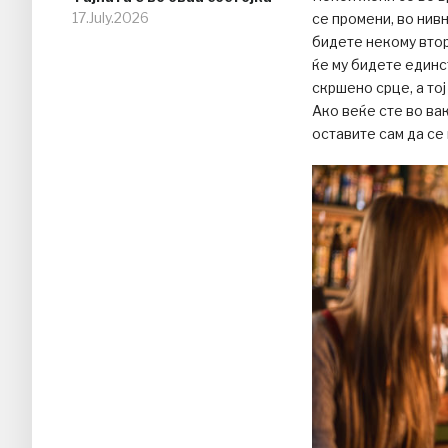
17.July.2026
се промени, во нивн
бидете некому втор
ќе му бидете единс
скршено срце, а тој
Ако веќе сте во вак
оставите сам да се