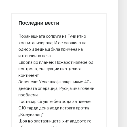
Последни вести
Поранешната сопруга на Гучи итно
хоспитализирана; И се слошило на
одмор и веднаш била примена на
интензивна нега
Европа во пламен; Пожарот излезе од
контрола, евакуации низ целиот
континент
Зеленски: Успешно ја завршивме 40-
дневната операција, Русија има големи
проблеми
Гостивар сè уште без вода за пиење,
ОЈО тврди дека води истрага против
„Комуналец“
Шок во златарницата, хит видеото го