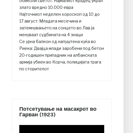
обиколи светот: Најмалиот крадец украл
злато вредно 10.000 евра
Најточниот неделен хороскоп од 10 до
17 август: Младата месечина и
затемнувањето на сонцето во Лав ја
менуваат судбината на 4 знаци
Се урна балкон од напуштена куќа во
Риека: Двајца млади заробени под бетон
20-годишен припадник на албанската
армија убиен во Корча, полицијата трага
по сторителот
Потсетување на масакрот во
Гарван (1923)
Video