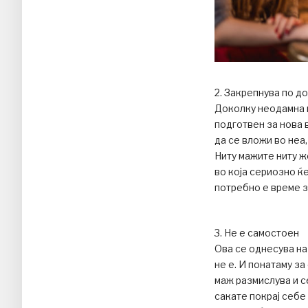
2. Закрепнува по д
Доколку неодамна и
подготвен за нова 
да се вложи во неа,
Ниту мажите ниту ж
во која сериозно ќе
потребно е време з
3. Не е самостоен
Ова се однесува на
не е. И понатаму за
маж размислува и се
сакате покрај себе 