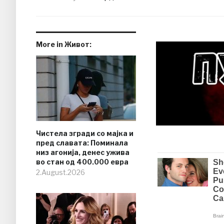
More in Живот:
Чистела згради со мајка и
пред славата: Поминала
низ агонија, денес ужива
во стан од 400.000 евра
2.August.2026