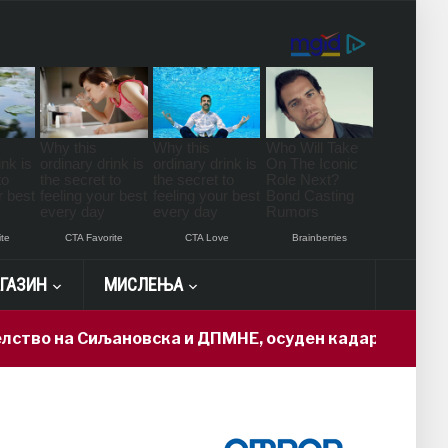
ГАЗИН
МИСЛЕЊА
 Сиљановска и ДПМНЕ, осуден кадар доби „државна та