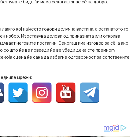
збегнувате бидејќи мама секогаш знае сè најдобро.
 лажго кој најчесто говори делумна вистина, а останатото го
ен избор. Изоставува делови од приказната или открива
вдуваат неговите постапки. Секогаш има изговор за сè, а ако
 со што ќе ве повреди ќе ве убеди дека сте премногу
 секоја сцена ќе сака да избегне одговорност за сопствените
ледниве мрежи: