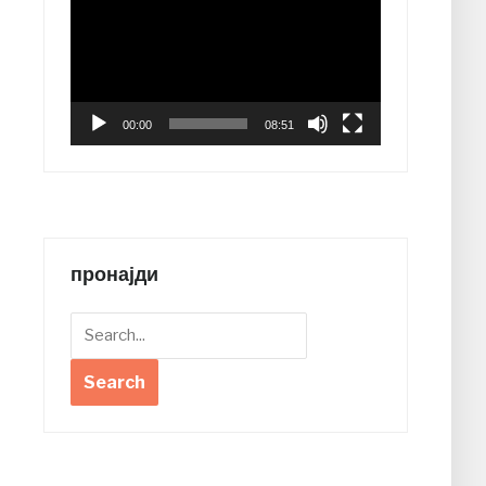
Player
00:00
08:51
пронајди