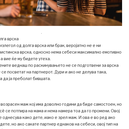
.
олга врска
злегол од долга врска или брак, веројатно не е ни
вистинска врска, односно нема себеси максимално емотивно
 а вие ќе му бидете утеха.
ените веднаш по раскинувањето не се подготвени за врска
 се посветат на партнерот. Дури и ако не делува така,
а да ја преболат бившата.
 возрасен маж кој има доволно години да биде самостоен, но
 сè се потпира на мама и нема намера тоа да го промени. Овој
 однесува како дете, иако е зрел маж. И ова е во ред ако
дете, но ако сакате партнер еднаков на себеси, овој тип на