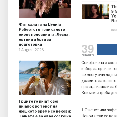
Фит салата на Џулија
Робертс го топи салото
околу половината: Лесна,
евтина и брза за
39
подготовка
1.August.2026
SHARES
Секоја жена е свес
избор за врска и т
се многу очигледни,
должите затоа што в
врска, а камоли за 
Кои мажи треба де
Грците го пијат овој
пијалок во текот на
1. Оженет или зафа
жешкото време со векови:
Некои жени се во в
Тајната е во оваа состојка