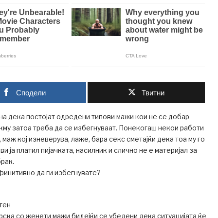
Сподели
Твитни
на дека постојат одредени типови мажи кои не се добар
окму затоа треба да се избегнуваат. Понекогаш некои работи
 маж кој изневерува, лаже, бара секс сметајќи дека тоа му го
и ја платил пијачката, насилник и слично не е материјал за
брак.
финитивно да ги избегнувате?
тен
рска со женети мажи бидејќи се убедени дека ситуацијата ќе