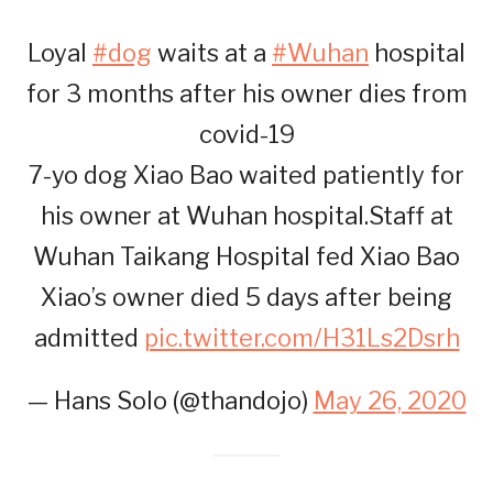
Loyal
#dog
waits at a
#Wuhan
hospital
for 3 months after his owner dies from
covid-19
7-yo dog Xiao Bao waited patiently for
his owner at Wuhan hospital.Staff at
Wuhan Taikang Hospital fed Xiao Bao
Xiao’s owner died 5 days after being
admitted
pic.twitter.com/H31Ls2Dsrh
— Hans Solo (@thandojo)
May 26, 2020