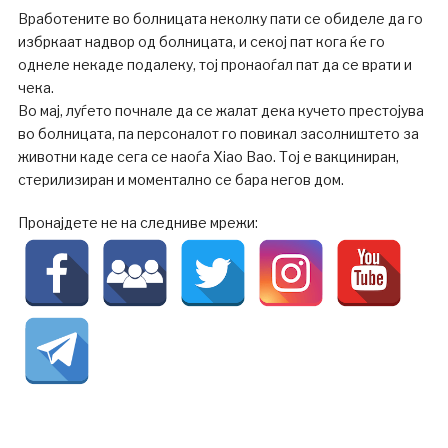
Вработените во болницата неколку пати се обиделе да го
избркаат надвор од болницата, и секој пат кога ќе го
однеле некаде подалеку, тој пронаоѓал пат да се врати и
чека.
Во мај, луѓето почнале да се жалат дека кучето престојува
во болницата, па персоналот го повикал засолништето за
животни каде сега се наоѓа Xiao Bao. Тој е вакциниран,
стерилизиран и моментално се бара негов дом.
Пронајдете не на следниве мрежи: