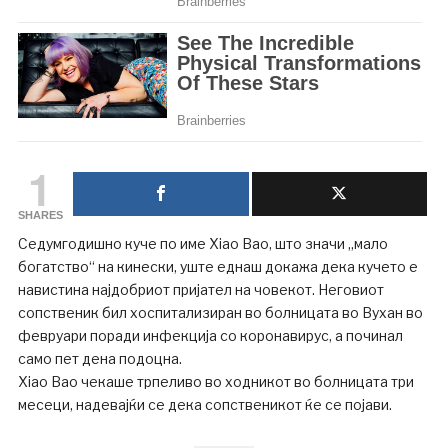
1
SHARES
Седумгодишно куче по име Xiao Bao, што значи „мало
богатство“ на кинески, уште еднаш докажа дека кучето е
навистина најдобриот пријател на човекот. Неговиот
сопственик бил хоспитализиран во болницата во Вухан во
февруари поради инфекција со коронавирус, а починал
само пет дена подоцна.
Xiao Bao чекаше трпеливо во ходникот во болницата три
месеци, надевајќи се дека сопственикот ќе се појави.