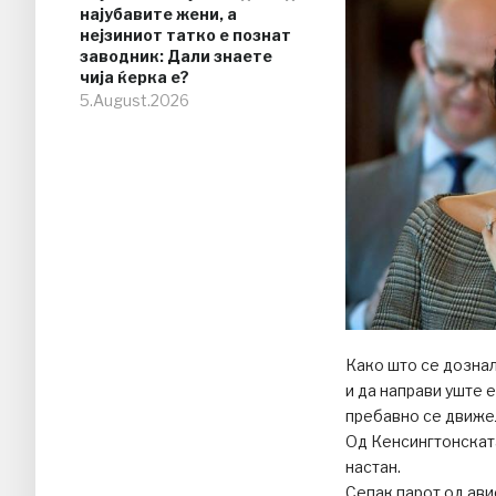
најубавите жени, а
нејзиниот татко е познат
заводник: Дали знаете
чија ќерка е?
5.August.2026
Како што се дознал
и да направи уште е
пребавно се движел
Од Кенсингтонската
настан.
Сепак парот од ави