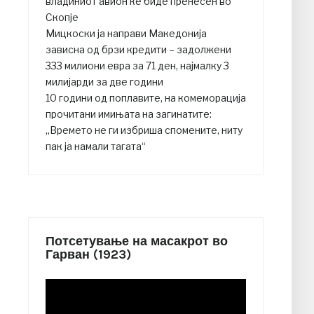
владиниот авион ќе биде пренесен во
Скопје
Мицкоски ја направи Македонија
зависна од брзи кредити – задолжени
333 милиони евра за 71 ден, најмалку 3
милијарди за две години
10 години од поплавите, на комеморација
прочитани имињата на загинатите:
„Времето не ги избриша спомените, ниту
пак ја намали тагата“
Потсетување на масакрот во
Гарван (1923)
Video
Player