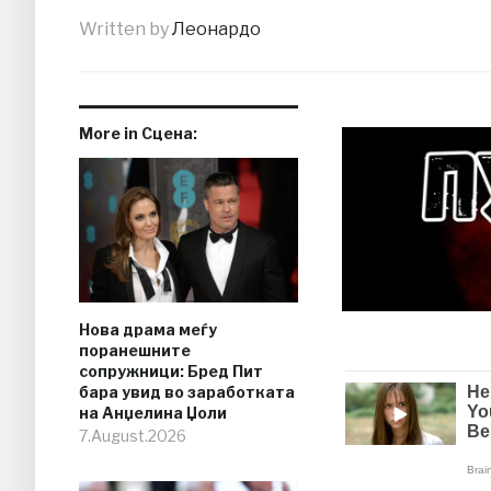
Written by
Леонардо
More in Сцена:
Нова драма меѓу
поранешните
сопружници: Бред Пит
бара увид во заработката
на Анџелина Џоли
7.August.2026