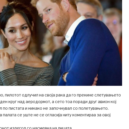
о, пилотот одлучил на своја рака да го прекине слетувањето
ден круг над аеродормот, а сето тоа поради друг авион кој
 по пистата и никако не започнувал со полетувањето.
 палата се уште не се огласија ниту коментираа за овој
онот излегол со насмевка на лицата.