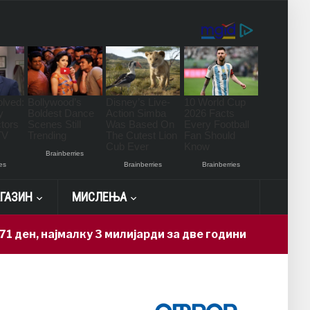
ГАЗИН
МИСЛЕЊА
ајмалку 3 милијарди за две години
Но
9 hours ago