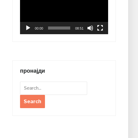
00:00
08:51
пронајди