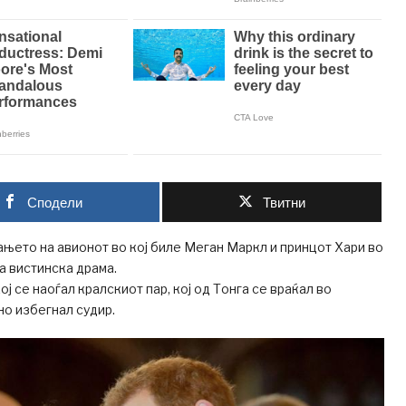
Сподели
Твитни
ањето на авионот во кој биле Меган Маркл и принцот Хари во
ла вистинска драма.
ј се наоѓал кралскиот пар, кој од Тонга се враќал во
но избегнал судир.