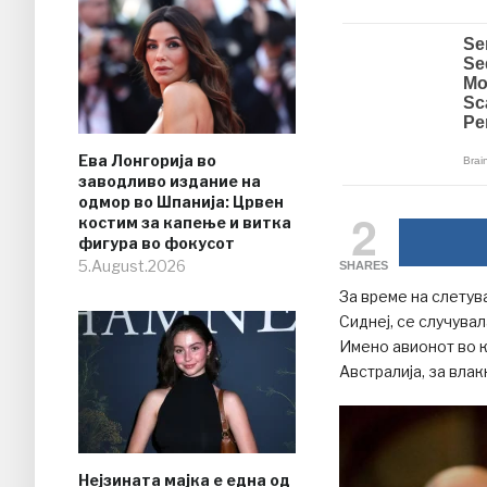
Ева Лонгорија во
заводливо издание на
одмор во Шпанија: Црвен
2
костим за капење и витка
фигура во фокусот
5.August.2026
SHARES
За време на слетув
Сиднеј, се случува
Имено авионот во ко
Австралија, за влак
Нејзината мајка е една од