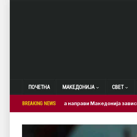
ПОЧЕТНА
МАКЕДОНИЈА
СВЕТ
Мицкоски ја направи Македонија зависна од брзи
BREAKING NEWS