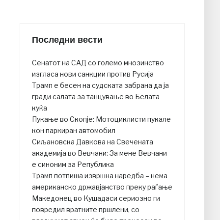
Последни вести
Сенатот на САД со големо мнозинство
изгласа нови санкции против Русија
Трамп е бесен на судската забрана да ја
гради салата за танцување во Белата
куќа
Пукање во Скопје: Мотоциклисти пукале
кон паркиран автомобил
Сиљановска Давкова на Свечената
академија во Вевчани: За мене Вевчани
е синоним за Република
Трамп потпиша извршна наредба – нема
американско државјанство преку раѓање
Македонец во Кушадаси сериозно ги
повредил вратните пршлени, со