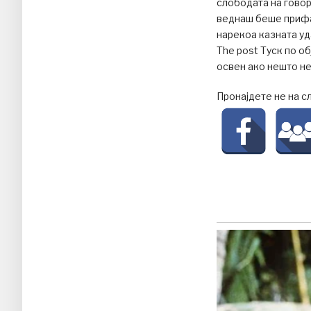
слободата на говор
веднаш беше прифат
нарекоа казната уд
The post Туск по о
освен ако нешто не
Пронајдете не на с