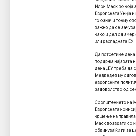
Илон Маск во која 
Европската Унија и
го означи токму ов
важно да се зачува
како и дел од амер
или распадната ЕУ.
Да потсетиме дека
поддржа најавата н
дека „ЕУ треба да с
Медведев му одгово
европските политич
задоволство од сек
Соопштението на Ма
Европската комисиј
кршење на правилат
Маск возврати со н
обвинувајќи ги за 