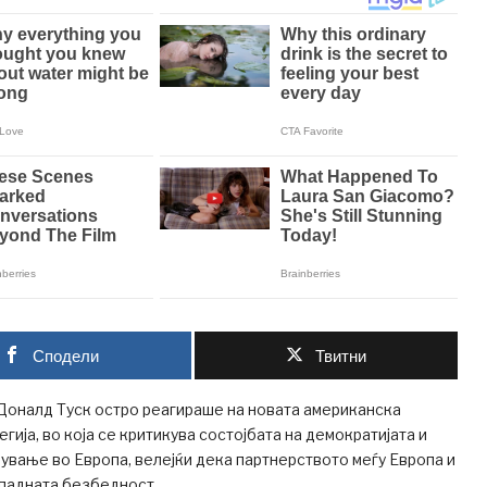
Сподели
Твитни
Доналд Туск остро реагираше на новата американска
ија, во која се критикува состојбата на демократијата и
ување во Европа, велејќи дека партнерството меѓу Европа и
ападната безбедност.