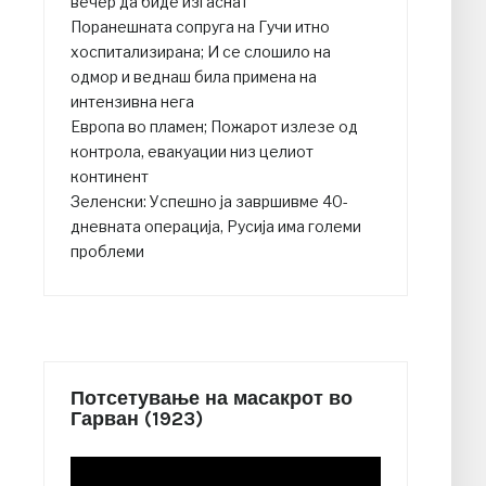
вечер да биде изгаснат
Поранешната сопруга на Гучи итно
хоспитализирана; И се слошило на
одмор и веднаш била примена на
интензивна нега
Европа во пламен; Пожарот излезе од
контрола, евакуации низ целиот
континент
Зеленски: Успешно ја завршивме 40-
дневната операција, Русија има големи
проблеми
Потсетување на масакрот во
Гарван (1923)
Video