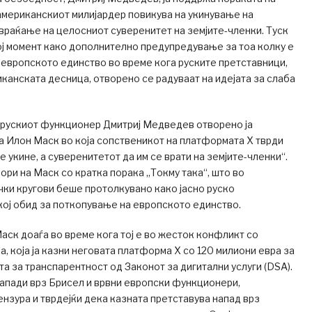
американскиот милијардер повикува на укинување на
 враќање на целосниот суверенитет на земјите-членки. Туск
ој момент како дополнително предупредување за тоа колку е
 европското единство во време кога руските претставници,
иканската десница, отворено се радуваат на идејата за слаба
 рускиот функционер Дмитриј Медведев отворено ја
а Илон Маск во која сопственикот на платформата X тврди
е укине, а суверенитетот да им се врати на земјите-членки“.
ри на Маск со кратка порака „Токму така“, што во
ки кругови беше протолкувано како јасно руско
ој обид за поткопување на европското единство.
ск доаѓа во време кога тој е во жесток конфликт со
а, која ја казни неговата платформа X со 120 милиони евра за
а за транспарентност од Законот за дигитални услуги (DSA).
апади врз Брисел и врвни европски функционери,
цензура и тврдејќи дека казната претставува напад врз