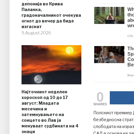
депонија во Крива
Паланка,
градоначалникот очекува
огнот до вечер да биде
изгаснат
9.August.2026
0
Најточниот неделен
хороскоп од 10 до 17
август: Младата
SHARES
месечина и
Полскиот премиер 
затемнувањето на
безбедносна стратег
сонцето во Лав ја
менуваат судбината на 4
слободата на израз
знаци
САД е основа на з