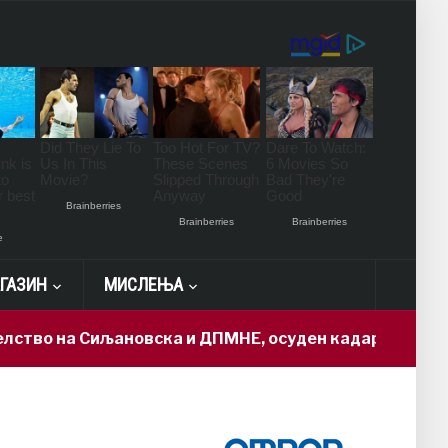
ГАЗИН
МИСЛЕЊА
 Сиљановска и ДПМНЕ, осуден кадар доби „државна т