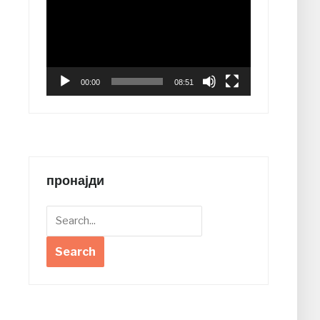
Player
00:00
08:51
пронајди