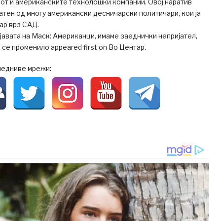
от и американските технолошки компании. Овој наратив
ен од многу американски десничарски политичари, кои ја
ар врз САД.
бјавата на Маск: Американци, имаме заеднички непријател,
 се променило appeared first on Во Центар.
ледниве мрежи: