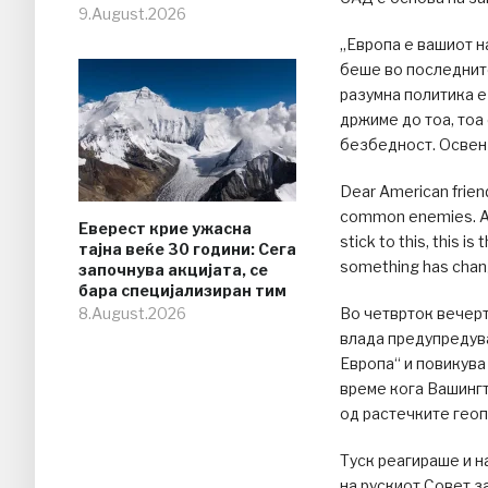
9.August.2026
„Европа е вашиот н
беше во последните
разумна политика е
држиме до тоа, тоа
безбедност. Освен 
Dear American friend
common enemies. At l
Еверест крие ужасна
stick to this, this i
тајна веќе 30 години: Сега
something has chan
започнува акцијата, се
бара специјализиран тим
8.August.2026
Во четврток вечерт
влада предупредува
Европа“ и повикува
време кога Вашингт
од растечките геоп
Туск реагираше и 
на рускиот Совет з