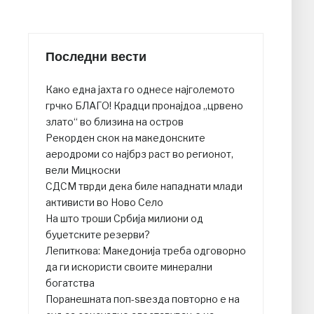
Последни вести
Како една јахта го однесе најголемото
грчко БЛАГО! Крадци пронајдоа „црвено
злато“ во близина на остров
Рекорден скок на македонските
аеродроми со најбрз раст во регионот,
вели Мицкоски
СДСМ тврди дека биле нападнати млади
активисти во Ново Село
На што троши Србија милиони од
буџетските резерви?
Лепиткова: Македонија треба одговорно
да ги искористи своите минерални
богатства
Поранешната поп-ѕвезда повторно е на