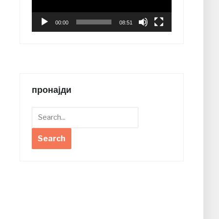
00:00
08:51
пронајди