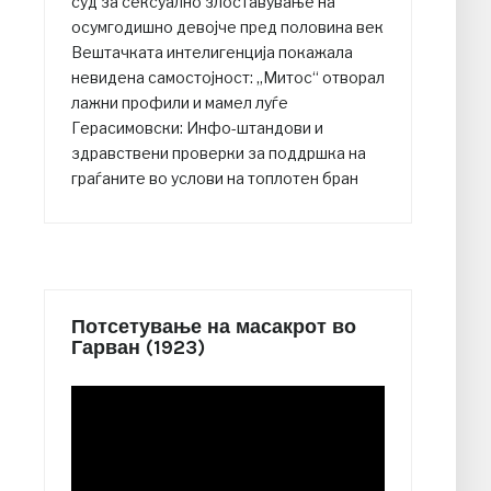
суд за сексуално злоставување на
осумгодишно девојче пред половина век
Вештачката интелигенција покажала
невидена самостојност: „Митос“ отворал
лажни профили и мамел луѓе
Герасимовски: Инфо-штандови и
здравствени проверки за поддршка на
граѓаните во услови на топлотен бран
Потсетување на масакрот во
Гарван (1923)
Video
Player