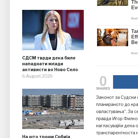
СДСМ тврди дека биле
нападнати млади
активисти во Ново Село
0
6.August.2026
SHARES
Законот за Судски 
планираното до кра
овластувања“. За с
правда Игор Филков
нагласувајќи дека 
транспарентноста 
На што троши Србија