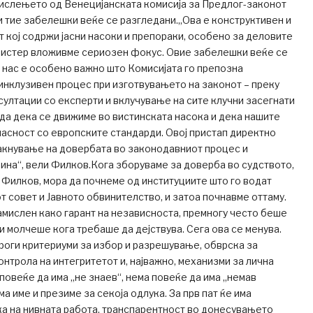
мислењето од Венецијанската комисија за Предлог-законот
и тие забелешки веќе се разгледани.„Ова е конструктивен и
 кој содржи јасни насоки и препораки, особено за деловите
инистер вложивме сериозен фокус. Овие забелешки веќе се
 нас е особено важно што Комисијата го препозна
инклузивен процес при изготвувањето на законот – преку
нсултации со експерти и вклучување на сите клучни засегнати
рда дека се движиме во вистинската насока и дека нашите
асност со европските стандарди. Овој пристап директно
акнување на довербата во законодавниот процес и
ина“, вели Филков.Кога зборуваме за доверба во судството,
 Филков, мора да почнеме од институциите што го водат
т совет и Јавното обвинителство, и затоа почнавме оттаму.
амислен како гарант на независноста, премногу често беше
 и молчеше кога требаше да дејствува. Сега ова се менува.
оги критериуми за избор и разрешување, обврска за
онтрола на интегритетот и, најважно, механизми за лична
повеќе да има „не знаев“, нема повеќе да има „немав
а име и презиме за секоја одлука. За прв пат ќе има
а на нивната работа, транспарентност во донесувањето