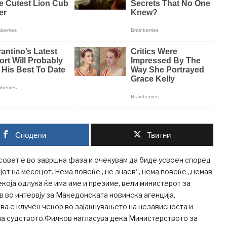
Сподели
Твитни
совет е во завршна фаза и очекувам да биде усвоен според
јот на месецот. Нема повеќе „не знаев“, нема повеќе „немав
екоја одлука ќе има име и презиме, вели министерот за
 во интервју за Македонската новинска агенција,
ова е клучен чекор во зајакнувањето на независноста и
на судството.Филков нагласува дека Министерството за