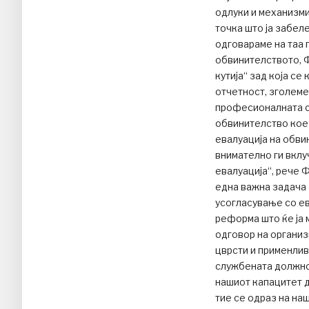
одлуки и механизми
точка што ја забеле
одговараме на таа 
обвинителството, Ф
кутија“ зад која с
отчетност, зголеме
професионалната с
обвинителство кое 
евалуација на обвин
внимателно ги вклу
евалуација“, рече 
една важна задача 
усогласување со е
реформа што ќе ја 
одговор на организ
цврсти и применлив
службената должнос
нашиот капацитет д
тие се одраз на на