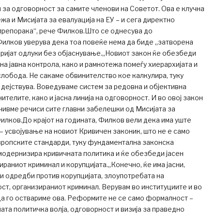
 за одговорност за самите членови на Советот. Ова е клучна
жа и Мисијата за евалуација на ЕУ – и сега директно
препорака“, рече Филков.Што се однесува до
илков уверува дека тоа повеќе нема да биде „затворена
е кријат одлуки без објаснување.„Новиот закон ќе обезбеди
на јавна контрола, како и рамнотежа помеѓу хиерархијата и
лобода. Не сакаме обвинителство кое калкулира, туку
дејствува. Воведуваме систем за редовна и објективна
ителите, како и јасна линија на одговорност. И во овој закон
чивме речиси сите главни забелешки од Мисијата за
Филков.До крајот на годината, Филков вели дека има уште
– усвојување на новиот Кривичен законик, што не е само
вропските стандарди, туку фундаментална законска
модернизира кривичната политика и ќе обезбеди јасен
ираниот криминал и корупцијата.„Конечно, ќе има јасни,
и одредби против корупцијата, злоупотребата на
т, организираниот криминал. Верувам во институциите и во
а го оствариме ова. Реформите не се само формалност –
шата политичка волја, одговорност и визија за праведно