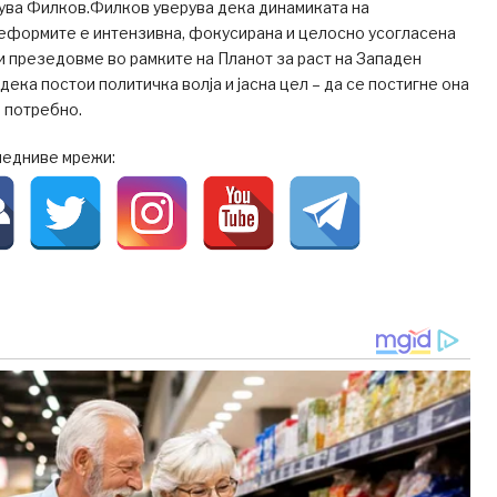
сува Филков.Филков уверува дека динамиката на
еформите е интензивна, фокусирана и целосно усогласена
и презедовме во рамките на Планот за раст на Западен
дека постои политичка волја и јасна цел – да се постигне она
 потребно.
ледниве мрежи: