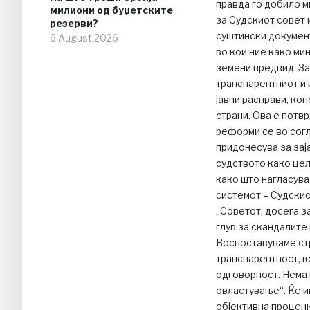
правда го добило 
милиони од буџетските
за Судскиот совет 
резерви?
суштински документ
6.August.2026
во кои ние како м
земени предвид. За
транспарентниот и 
јавни расправи, ко
страни. Ова е потв
реформи се во согл
придонесува за зај
судството како цел
како што нагласува
системот – Судскио
„Советот, досега з
глув за скандалите
Воспоставуваме стр
транспарентност, к
одговорност. Нема 
овластување“. Ќе им
објективна проценк