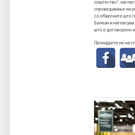
општество“, нагла
спроведување на р
со обврските што г
Балкан и нагласува 
што е договорено и
Пронајдете не на с