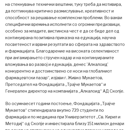
на стекнување технички вештини, туку треба да мотивира,
да поттикнува критичко размислување, креативност и
способност за решавање комплексни проблеми. Во вакви
специфични времиња исполнети со огромни предизвици,
особено за младите, вистинска чест е да се биде дел од
континуирана позитивна приказна на едукација, научна
посветеност и врвни резултати во сферата на здравството
и фармацијата. Благодарение на високата селективност
при ангажирањето стручен кадар и на континуираните
вложувања во развој и едукација, денес ’Алкалоид’
конкурентно и достоинствено се носи на глобалниот
фармацевтски пазар“, изјави г. Живко Мукаетов,
Претседател на Фондацијата „Трајче Мукаетов“ и
Генерален директор на компанијата „Алкалоид“ АД Скопје.
Во осумнаесет години постоење, Фондацијата „Трајче
Мукаетов“ стипендирала вкупно 739 студенти по
фармација и по медицина при Универзитетот „Св. Кирил и
Методиј“ од Скопје и инвестирала близу 151 милион денари