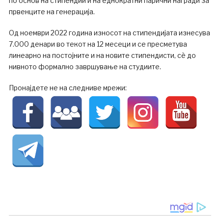
по основ на стипендии и на еднократни парични награди за
првенците на генерација.
Oд ноември 2022 година износот на стипендијата изнесува
7.000 денари во текот на 12 месеци и се пресметува
линеарно на постојните и на новите стипендисти, сѐ до
нивното формално завршување на студиите.
Пронајдете не на следниве мрежи: