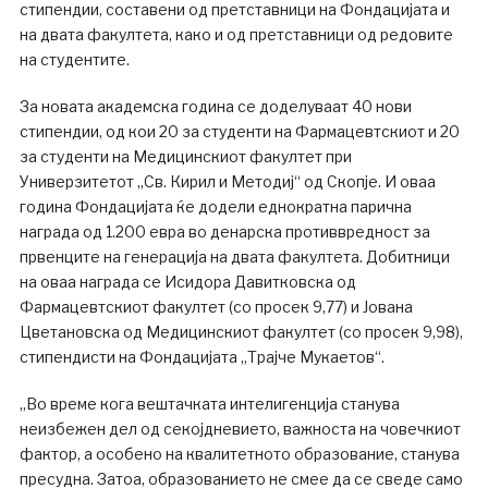
стипендии, составени од претставници на Фондацијата и
на двата факултета, како и од претставници од редовите
на студентите.
За новата академска година се доделуваат 40 нови
стипендии, од кои 20 за студенти на Фармацевтскиот и 20
за студенти на Медицинскиот факултет при
Универзитетот „Св. Кирил и Методиј“ oд Скопје. И оваа
година Фондацијата ќе додели еднократна парична
награда од 1.200 евра во денарска противвредност за
првенците на генерација на двата факултета. Добитници
на оваа награда се Исидора Давитковска од
Фармацевтскиот факултет (со просек 9,77) и Јована
Цветановска од Медицинскиот факултет (со просек 9,98),
стипендисти на Фондацијата „Трајче Мукаетов“.
„Во време кога вештачката интелигенција станува
неизбежен дел од секојдневието, важноста на човечкиот
фактор, а особено на квалитетното образование, станува
пресудна. Затоа, образованието не смее да се сведе само