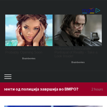
ја завршија во ВМРО?
Под покровител
2 hours ago