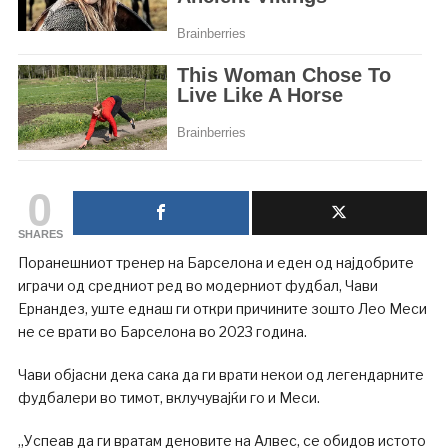
0
SHARES
Поранешниот тренер на Барселона и еден од најдобрите
играчи од средниот ред во модерниот фудбал, Чави
Ернандез, уште еднаш ги откри причините зошто Лео Меси
не се врати во Барселона во 2023 година.
Чави објасни дека сака да ги врати некои од легендарните
фудбалери во тимот, вклучувајќи го и Меси.
„Успеав да ги вратам деновите на Алвес, се обидов истото