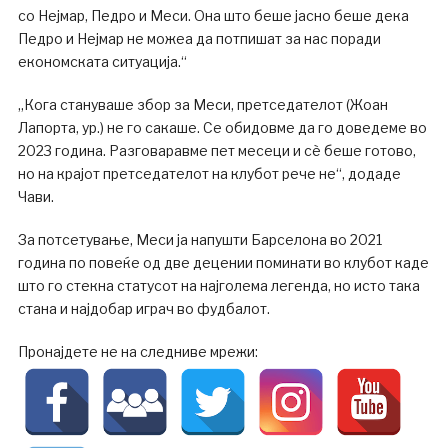
со Нејмар, Педро и Меси. Она што беше јасно беше дека
Педро и Нејмар не можеа да потпишат за нас поради
економската ситуација.“
„Кога стануваше збор за Меси, претседателот (Жоан
Лапорта, ур.) не го сакаше. Се обидовме да го доведеме во
2023 година. Разговаравме пет месеци и сè беше готово,
но на крајот претседателот на клубот рече не“, додаде
Чави.
За потсетување, Меси ја напушти Барселона во 2021
година по повеќе од две децении поминати во клубот каде
што го стекна статусот на најголема легенда, но исто така
стана и најдобар играч во фудбалот.
Пронајдете не на следниве мрежи: