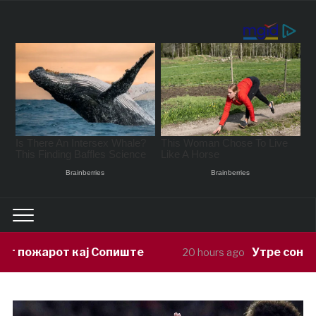
пиште
Утре сончево и многу топло в
20 hours ago