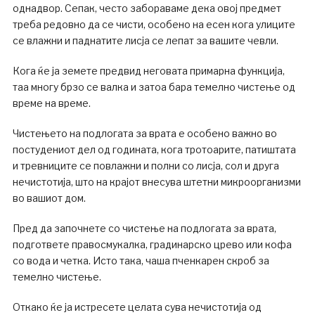
однадвор. Сепак, често забораваме дека овој предмет
треба редовно да се чисти, особено на есен кога улиците
се влажни и паднатите лисја се лепат за вашите чевли.
Кога ќе ја земете предвид неговата примарна функција,
таа многу брзо се валка и затоа бара темелно чистење од
време на време.
Чистењето на подлогата за врата е особено важно во
постудениот дел од годината, кога тротоарите, патиштата
и тревниците се повлажни и полни со лисја, сол и друга
нечистотија, што на крајот внесува штетни микроорганизми
во вашиот дом.
Пред да започнете со чистење на подлогата за врата,
подгответе правосмукалка, градинарско црево или кофа
со вода и четка. Исто така, чаша пченкарен скроб за
темелно чистење.
Откако ќе ја истресете целата сува нечистотија од