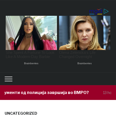
ија завршија во ВМРО?
Под покровит
13 hours ago
UNCATEGORIZED