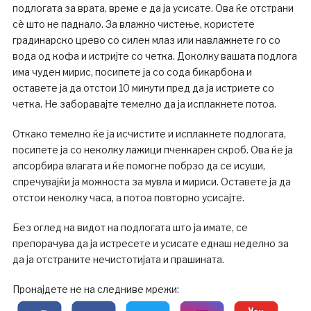
подлогата за врата, време е да ја усисате. Ова ќе отстрани
сè што не паднало. За влажно чистење, користете
градинарско црево со силен млаз или навлажнете го со
вода од кофа и истријте со четка. Доколку вашата подлога
има чуден мирис, посипете ја со сода бикарбона и
оставете ја да отстои 10 минути пред да ја истриете со
четка. Не заборавајте темелно да ја исплакнете потоа.
Откако темелно ќе ја исчистите и исплакнете подлогата,
посипете ја со неколку лажици пченкарен скроб. Ова ќе ја
апсорбира влагата и ќе помогне побрзо да се исуши,
спречувајќи ја можноста за мувла и мириси. Оставете ја да
отстои неколку часа, а потоа повторно усисајте.
Без оглед на видот на подлогата што ја имате, се
препорачува да ја истресете и усисате еднаш неделно за
да ја отстраните нечистотијата и прашината.
Пронајдете не на следниве мрежи: