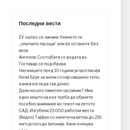
Последни вести
ЕУ оштро се закани: Укинете ги
„златните пасоши“ или ќе останете без
виза
Ангелов: Состојбата со водата во
Гостивар се подобрува
Научниците пред 10 години ја прогласија
Кели Брук за жена со најсовршено тело,
а вака изгледа таа денес
Дали носите паметен часовник? Има
едно нешто на кое треба да обрнете
посебно внимание во текот на летото
САД: Изгубени 23.000 работни места
(Видео) Тајфун со налети на ветер до 216
км/ч ја погоди Јапонија, Кина очекува