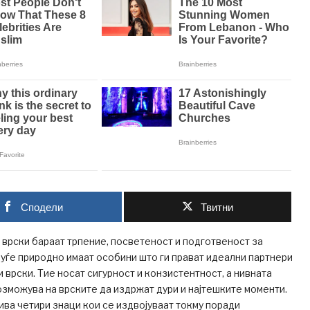
Сподели
Твитни
 врски бараат трпение, посветеност и подготвеност за
уѓе природно имаат особини што ги прават идеални партнери
и врски. Тие носат сигурност и конзистентност, а нивната
зможува на врските да издржат дури и најтешките моменти.
ива четири знаци кои се издвојуваат токму поради