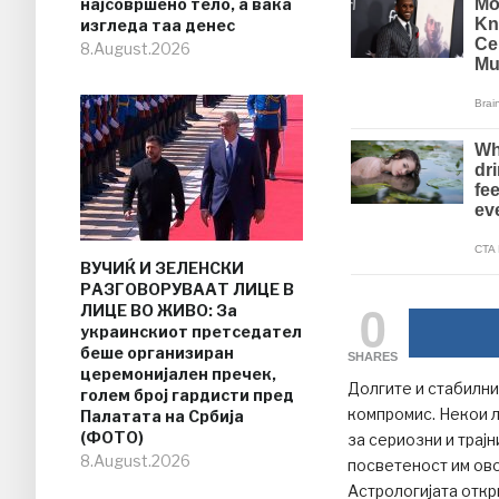
најсовршено тело, а вака
изгледа таа денес
8.August.2026
ВУЧИЌ И ЗЕЛЕНСКИ
РАЗГОВОРУВААТ ЛИЦЕ В
0
ЛИЦЕ ВО ЖИВО: За
украинскиот претседател
беше организиран
SHARES
церемонијален пречек,
Долгите и стабилни
голем број гардисти пред
компромис. Некои л
Палатата на Србија
(ФОТО)
за сериозни и трајн
8.August.2026
посветеност им ово
Астрологијата откр