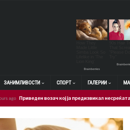
ЗАНИМЛИВОСТИ
СПОРТ
ГАЛЕРИИ
МА
риведен возач кој ја предизвикал несреќата во Радиш