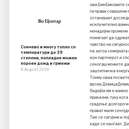
ова.БикБиковите се
ги прави совршени 
остануваат доследн
исклучително важна
ненадејни промени 
помагаат да одржат
чувство на сигурно
Сончево и многу топло со
па затоа семејната
температури до 39
кон партнерот и сп
степени, попладне можен
пороен дожд и грмежи
секогаш можете да 
8.August.2026
заштитничка енергиј
Токму оваа посвете
врски.ДевицаДевиц
бидејќи им е важно
приказни, туку кога
градење долгорочн
прават мали секојд
Тие се сигурни и ло
каде се наоѓаат. Де