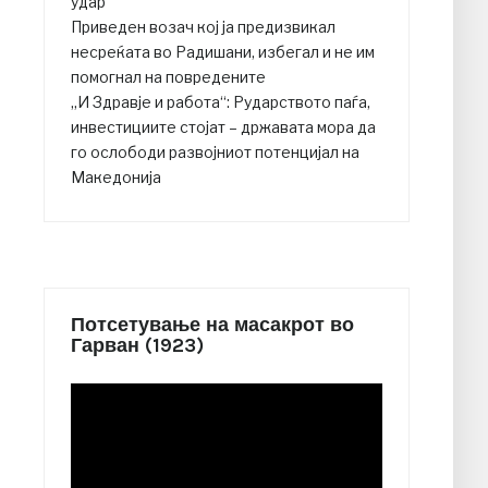
удар
Приведен возач кој ја предизвикал
несреќата во Радишани, избегал и не им
помогнал на повредените
„И Здравје и работа“: Рударството паѓа,
инвестициите стојат – државата мора да
го ослободи развојниот потенцијал на
Македонија
Потсетување на масакрот во
Гарван (1923)
Video
Player