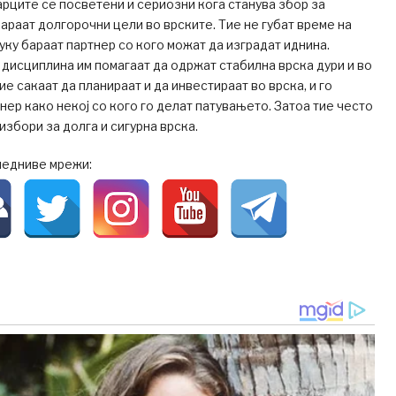
рците се посветени и сериозни кога станува збор за
бараат долгорочни цели во врските. Тие не губат време на
туку бараат партнер со кого можат да изградат иднина.
 дисциплина им помагаат да одржат стабилна врска дури и во
е сакаат да планираат и да инвестираат во врска, и го
нер како некој со кого го делат патувањето. Затоа тие често
избори за долга и сигурна врска.
ледниве мрежи: