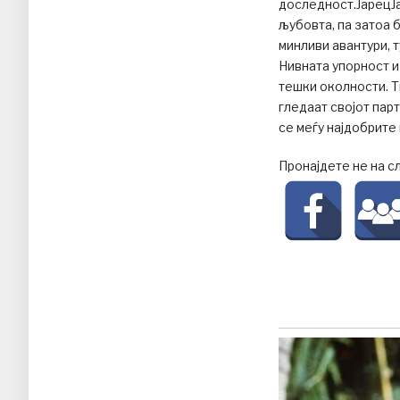
доследност.ЈарецЈа
љубовта, па затоа 
минливи авантури, 
Нивната упорност и
тешки околности. Ти
гледаат својот парт
се меѓу најдобрите 
Пронајдете не на с