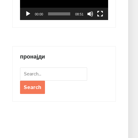
00:00
08:51
пронајди