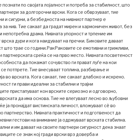
 познати по својата лојалност и потреба за стабилност, што
партнери за долгорочни врски. Кога се обврзуваат, тие
и и сигурни, а безбедноста на нивниот партнер е
 за нив. Тие сакаат да градат мирен и хармоничен живот, без
и непотребна драма. Нивната упорност и трпение им
 врска дури и кога наидуваат на пречки. Биковите даваат
ст што трае со години.РакРаковите се емотивни и грижливи,
 и партнерската среќа се на прво место. Нивната посветеност
особноста да покажат сочувство ги прават луѓе на кои
се потпрете. Тие внесуваат топлина, разбирање и
а во врската. Кога сакаат, тие сакаат длабоко и искрено.
ност ги прави идеални за стабилни и трајни
ите пристапуваат кон врските сериозно и одговорно,
 врската да има основа. Тие не влегуваат лесно во љубовни
 ќе ја пронајдат вистинската личност, вложуваат сè во
о партнерство. Нивната практичност и подготвеност да
невни гестови на внимание ја одржуваат врската стабилна.
јални и им даваат на своите партнери сигурност дека знаат
виците се знак кој гради врски врз доверба и