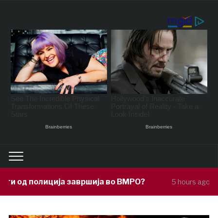
авршија во ВМРО?
Под покровителств
5 hours ago