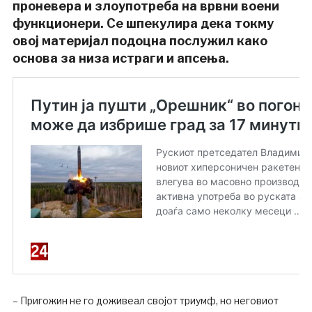
проневера и злоупотреба на врвни воени
функционери. Се шпекулира дека токму
овој материјал подоцна послужил како
основа за низа истраги и апсења.
– Пригожин не го доживеал својот триумф, но неговиот