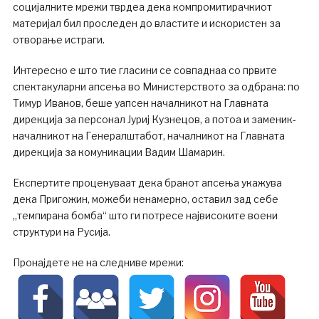
социјалните мрежи тврдеа дека компромитирачкиот
материјал бил проследен до властите и искористен за
отворање истраги.
Интересно е што тие гласини се совпаднаа со првите
спектакуларни апсења во Министерството за одбрана: по
Тимур Иванов, беше уапсен началникот на Главната
дирекција за персонал Јуриј Кузнецов, а потоа и заменик-
началникот на Генералштабот, началникот на Главната
дирекција за комуникации Вадим Шамарин.
Експертите проценуваат дека бранот апсења укажува
дека Пригожин, можеби ненамерно, оставил зад себе
„темпирана бомба“ што ги потресе највисоките воени
структури на Русија.
Пронајдете не на следниве мрежи: