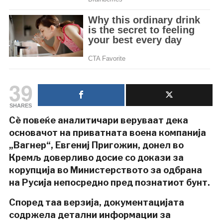
39
SHARES
Сè повеќе аналитичари веруваат дека
основачот на приватната воена компанија
„Вагнер“, Евгениј Пригожин, донел во
Кремљ доверливо досие со докази за
корупција во Министерството за одбрана
на Русија непосредно пред познатиот бунт.
Според таа верзија, документацијата
содржела детални информации за