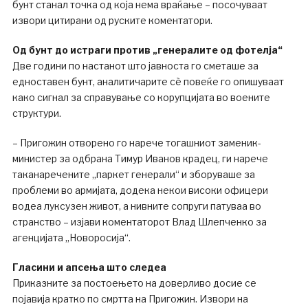
бунт станал точка од која нема враќање – посочуваат
извори цитирани од руските коментатори.
Од бунт до истраги против „генералите од фотелја“
Две години по настанот што јавноста го сметаше за
едноставен бунт, аналитичарите сè повеќе го опишуваат
како сигнал за справување со корупцијата во воените
структури.
– Пригожин отворено го нарече тогашниот заменик-
министер за одбрана Тимур Иванов крадец, ги нарече
таканаречените „паркет генерали“ и зборуваше за
проблеми во армијата, додека некои високи офицери
водеа луксузен живот, а нивните сопруги патуваа во
странство – изјави коментаторот Влад Шлепченко за
агенцијата „Новоросија“.
Гласини и апсења што следеа
Приказните за постоењето на доверливо досие се
појавија кратко по смртта на Пригожин. Извори на