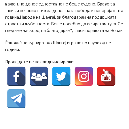
важен, но денес едноставно не беше судено. Браво за
Јаник и неговиот тим за денешната победа и неверојатната
година.Народе на Шангај, ви благодарам на поддршката,
страста и љубезноста. Беше посебно да се вратам тука. Се
гледаме наскоро, ви благодарам“, гласи пораката на Новак.
Ѓоковиќ на турнирот во Шангај играше по пауза од пет
години.
Пронајдете не на следниве мрежи: