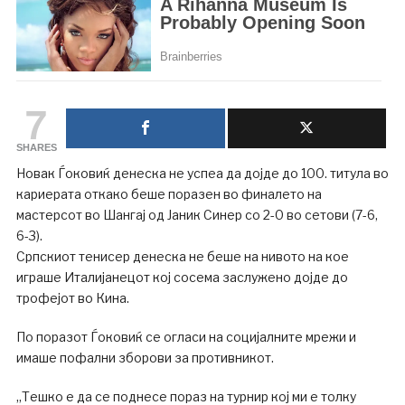
7
SHARES
Новак Ѓоковиќ денеска не успеа да дојде до 100. титула во
кариерата откако беше поразен во финалето на
мастерсот во Шангај од Јаник Синер со 2-0 во сетови (7-6,
6-3).
Српскиот тенисер денеска не беше на нивото на кое
играше Италијанецот кој сосема заслужено дојде до
трофејот во Кина.
По поразот Ѓоковиќ се огласи на социјалните мрежи и
имаше пофални зборови за противникот.
„Тешко е да се поднесе пораз на турнир кој ми е толку