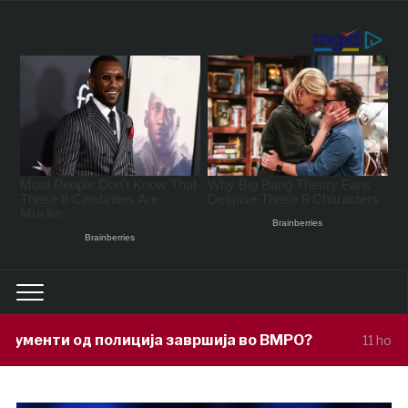
ја завршија во ВМРО?
Под покровите
11 hours ago