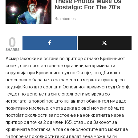
0
SHARES
Асмир Јахоски ќе остане во притвор откако Кривичниот
совет, секторот за гонење организиран криминал и
корупција при Кривичниот суд во Скопје, го одби како
неосновано барањето за замена на мерката притвор со
кауција.Како што соопшти Основниот кривичен суд Скопје,
„судот по ценење на сите околности во врска со
истрагата, а покрај тоа што на јавниот обвинител му даде
позитивно мислење, смета дека во овој момент сè уште
постојат околности за постоење на конкретната мерка
притвор од точка 2 од член 165, став 1 од Законот за
кривичната постапка, а тоа се околностите што можат да
ги попречат околностите кои велат дека може да ги