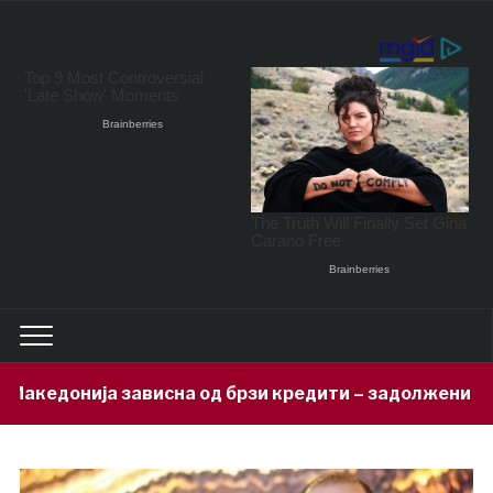
на од брзи кредити – задолжени 333 милиони евра за 