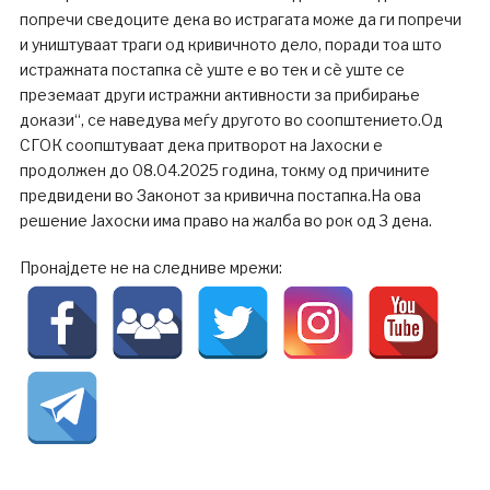
попречи сведоците дека во истрагата може да ги попречи
и уништуваат траги од кривичното дело, поради тоа што
истражната постапка сè уште е во тек и сè уште се
преземаат други истражни активности за прибирање
докази“, се наведува меѓу другото во соопштението.Од
СГОК соопштуваат дека притворот на Јахоски е
продолжен до 08.04.2025 година, токму од причините
предвидени во Законот за кривична постапка.На ова
решение Јахоски има право на жалба во рок од 3 дена.
Пронајдете не на следниве мрежи: