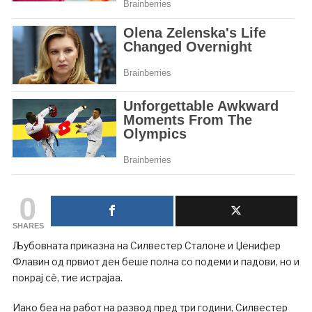
0
SHARES
Љубовната приказна на Силвестер Сталоне и Џенифер
Флавин од првиот ден беше полна со подеми и падови, но и
покрај сè, тие истрајаа.
Иако беа на работ на развод пред три години, Силвестер