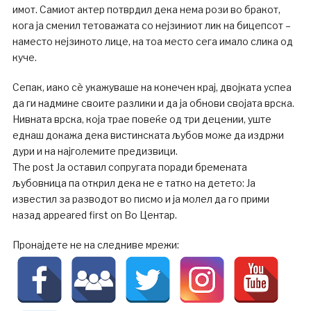
имот. Самиот актер потврдил дека нема рози во бракот,
кога ја сменил тетоважата со нејзиниот лик на бицепсот –
наместо нејзиното лице, на тоа место сега имало слика од
куче.
Сепак, иако сè укажуваше на конечен крај, двојката успеа
да ги надмине своите разлики и да ја обнови својата врска.
Нивната врска, која трае повеќе од три децении, уште
еднаш докажа дека вистинската љубов може да издржи
дури и на најголемите предизвици.
The post Ја оставил сопругата поради бремената
љубовница па открил дека не е татко на детето: Ја
известил за разводот во писмо и ја молел да го прими
назад appeared first on Во Центар.
Пронајдете не на следниве мрежи: