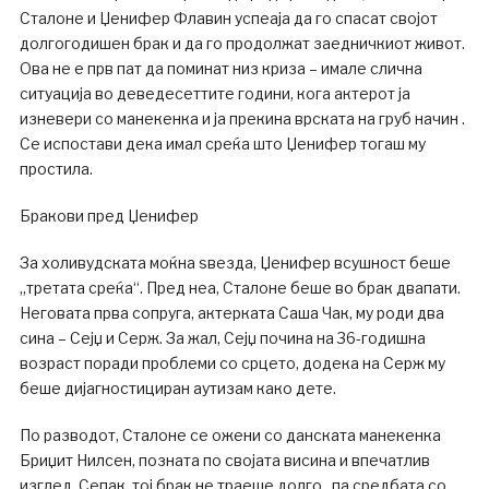
Сталоне и Џенифер Флавин успеаја да го спасат својот
долгогодишен брак и да го продолжат заедничкиот живот.
Ова не е прв пат да поминат низ криза – имале слична
ситуација во деведесеттите години, кога актерот ја
изневери со манекенка и ја прекина врската на груб начин .
Се испостави дека имал среќа што Џенифер тогаш му
простила.
Бракови пред Џенифер
За холивудската моќна ѕвезда, Џенифер всушност беше
„третата среќа“. Пред неа, Сталоне беше во брак двапати.
Неговата прва сопруга, актерката Саша Чак, му роди два
сина – Сејџ и Серж. За жал, Сејџ почина на 36-годишна
возраст поради проблеми со срцето, додека на Серж му
беше дијагностициран аутизам како дете.
По разводот, Сталоне се ожени со данската манекенка
Бриџит Нилсен, позната по својата висина и впечатлив
изглед. Сепак, тој брак не траеше долго , па средбата со