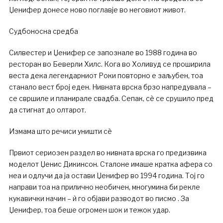
Џенифер донесе ново поглавје во неговиот живот.
Судбоносна средба
Силвестер и Џенифер се запознале во 1988 година во
ресторан во Беверли Хилс. Кога во Холивуд се проширила
веста дека легендарниот Роки повторно е заљубен, тоа
станало вест број еден. Нивната врска брзо напредувала –
се свршиле и планирале свадба. Сепак, сè се срушило пред
да стигнат до олтарот.
Измама што речиси уништи сè
Првиот сериозен раздел во нивната врска го предизвика
моделот Џенис Дикинсон. Сталоне имаше кратка афера со
неа и одлучи да ја остави Џенифер во 1994 година. Тој го
направи тоа на прилично необичен, многумина би рекле
кукавички начин – ѝ го објави разводот во писмо . За
Џенифер, тоа беше огромен шок и тежок удар.