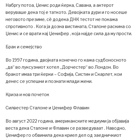
Набргу потоа, Џенис роди ќерка, Савана, а актерот
веруваше дека тој е таткото. Девојката дури и го носеше
неговото презиме, сè додека ДНК тестот не покажа
спротивното . Кога ја дозна вистината, Сталоне раскина со
Џенис и се врати кај Џенифер , која најде сила да му прости.
Брак и семејство
Во 1997 година, двојката конечно го кажа судбоносното
„да“ во луксузниот хотел „Дорчестер“ во Лондон. Во
бракот имаа три ќерки – Софија, Систин и Скарлет, кои
денес се успешни и познати млади жени.
Криза и нов почеток
Силвестер Сталоне и Џенифер Флавин
Во август 2022 година, американските медиуми ја објавија
веста дека Сталоне и Флавин се разведуваат . Наводно,
Џенифер го обвинила дека криел дел од заедничкиот