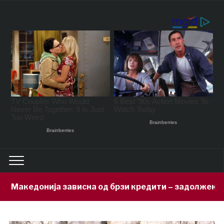
сна од брзи кредити – задолжени 333 милиони евра з