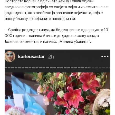
Постарата ќерка на пејачката Атина Тошиќ објави
заедничка фотографија со својата мајка и и честиташе за
роденденот, што особено ја разнежни пејачката, која е
многу блиску со нејзините наследнички.
– Среќна роденден мама, да бидеш жива и здрава уште 10
000 години – напиша Атина и додаде неколку срца, а
Јелена во коментар и напиша: „Мамина убавица“.