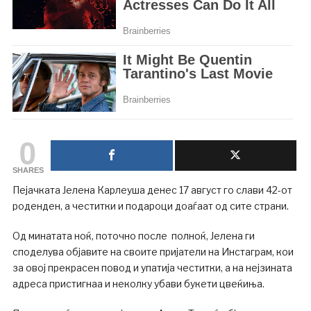
0
SHARES
Пејачката Јелена Карлеуша денес 17 август го слави 42-от
роденден, а честитки и подароци доаѓаат од сите страни.
Од минатата ноќ, поточно после полноќ, Јелена ги
споделува објавите на своите пријатели на Инстаграм, кои
за овој прекрасен повод и упатија честитки, а на нејзината
адреса пристигнаа и неколку убави букети цвеќиња.