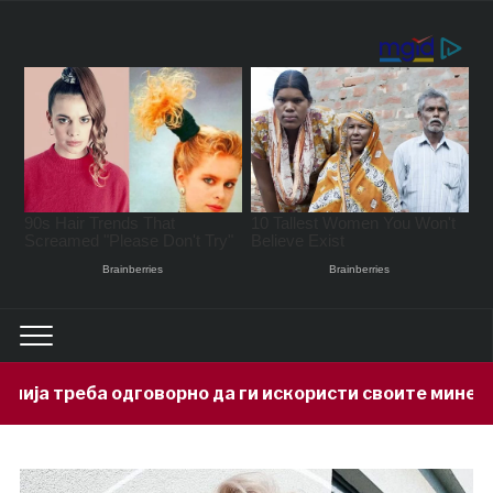
но да ги искористи своите минерални богатства