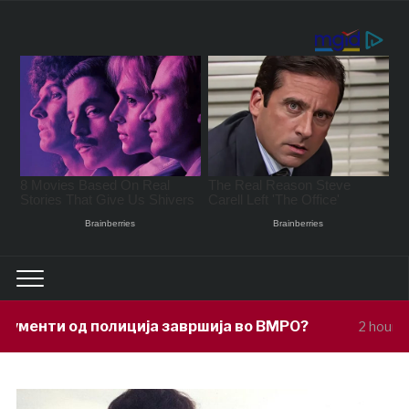
ија завршија во ВМРО?
Под покровите
2 hours ago