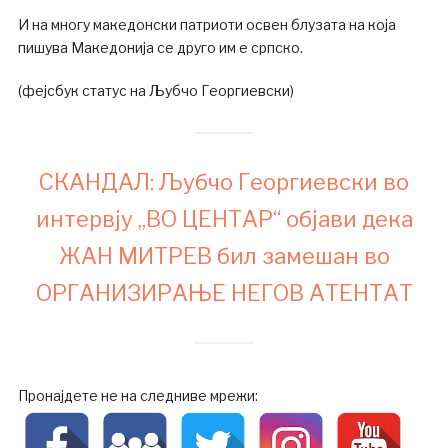
И на многу македонски патриоти освен блузата на која
пишува Македонија се друго им е српско.
(фејсбук статус на Љубчо Георгиевски)
СКАНДАЛ: Љубчо Георгиевски во
интервју „ВО ЦЕНТАР“ објави дека
ЖАН МИТРЕВ бил замешан во
ОРГАНИЗИРАЊЕ НЕГОВ АТЕНТАТ
Пронајдете не на следниве мрежи: