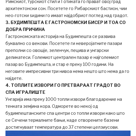
Римскиот, турскиот стил и Готиката го прават овој град
архитектонски сон. Посетете го Рибарскиот бастион, чии
нео-готски ѕидини го имаат најдобриот поглед над градот.
3. БУДИМПЕШТА Е ГАСТРОНОМСКИ БИСЕР И ТОА СО
ДОБРА ПРИЧИНА
Гастрономската историја на Будимпешта се развива
буквално со векови. Посетете ги неверојатните пазари
преполни со овошје, зеленчук, пецива и унгарски
деликатеси. Големиот централен пазар е најголемиот
пазар во Будимпешта, и стар е преку 100 години. На
неговите импресивни три нивоа нема нешто што нема да го
најдете.
4. ТОПЛИТЕ ИЗВОРИ ГО ПРЕТВАРААТ ГРАДОТ ВО
СПА ИГРАЛИШТЕ
Унгарија има преку 1000 топли извори благодарение на
тенката земјина кора. Одморете во некој од
будимпештанските спа центри со топли извори како што
се Сечени термалните бањи, каде отворените базени
достигнуваат температура до 37 степени целзиусови.