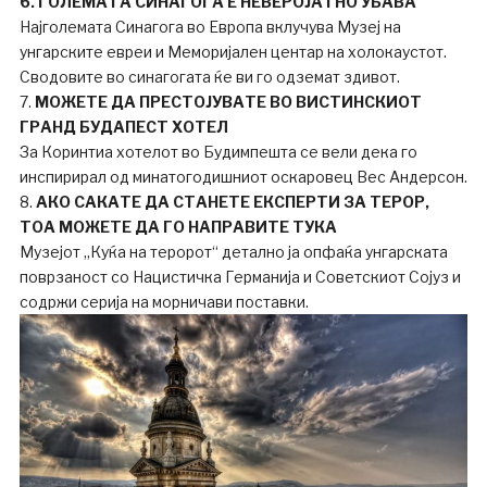
6. ГОЛЕМАТА СИНАГОГА Е НЕВЕРОЈАТНО УБАВА
Најголемата Синагога во Европа вклучува Музеј на
унгарските евреи и Меморијален центар на холокаустот.
Сводовите во синагогата ќе ви го одземат здивот.
7.
МОЖЕТЕ ДА ПРЕСТОЈУВАТЕ ВО ВИСТИНСКИОТ
ГРАНД БУДАПЕСТ ХОТЕЛ
За Коринтиа хотелот во Будимпешта се вели дека го
инспирирал од минатогодишниот оскаровец Вес Андерсон.
8.
АКО САКАТЕ ДА СТАНЕТЕ ЕКСПЕРТИ ЗА ТЕРОР,
ТОА МОЖЕТЕ ДА ГО НАПРАВИТЕ ТУКА
Музејот „Куќа на теророт“ детално ја опфаќа унгарската
поврзаност со Нацистичка Германија и Советскиот Сојуз и
содржи серија на морничави поставки.