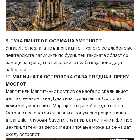
9.
ТУКА ВИНОТО Е ФОРМА НА УМЕТНОСТ
Унгарија е позната по виноградите. Нурнете се длабоко во
пештерските лавиринти по будимпештанската област со
замоци за турнеја по винарските визби која нема да ја
заборавите.
10.
МАГИЧНАТА ОСТРОВСКА ОАЗА Е ВЕДНАШ ПРЕКУ
МОСТОТ
Маргит или Маргитиниот остров се наоѓа во средишниот
дел по течението на Дунав низ Будимпешта. Островот
лежи меѓу мостовите Маргарет на југ и Арпад на север.
Островот се состои од парк и е популарна рекреативна
атракција. Клубови, базени, аква парк, атлетички и фитнес
центри, патеки за велосипеди и трчање може да се најдат
околу островот.