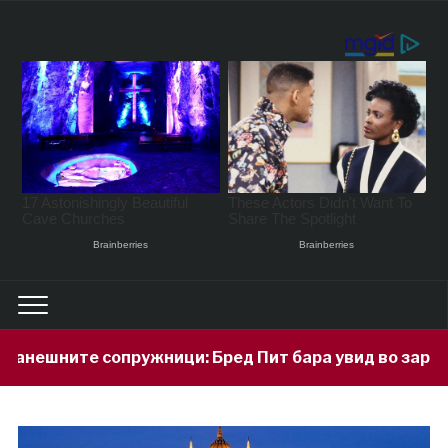
жници: Бред Пит бара увид во заработката на Анџел