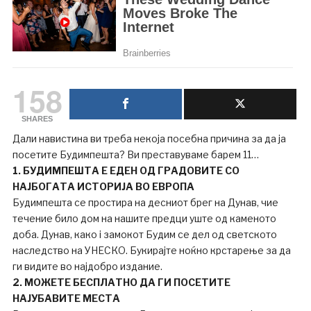
158
SHARES
Дали навистина ви треба некоја посебна причина за да ја
посетите Будимпешта? Ви преставуваме барем 11…
1. БУДИМПЕШТА Е ЕДЕН ОД ГРАДОВИТЕ СО
НАЈБОГАТА ИСТОРИЈА ВО ЕВРОПА
Будимпешта се простира на десниот брег на Дунав, чие
течение било дом на нашите предци уште од каменото
доба. Дунав, како i замокот Будим се дел од светското
наследство на УНЕСКО. Букирајте ноќно крстарење за да
ги видите во најдобро издание.
2. МОЖЕТЕ БЕСПЛАТНО ДА ГИ ПОСЕТИТЕ
НАЈУБАВИТЕ МЕСТА