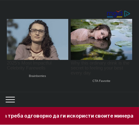
о да ги искористи своите минерални богатства