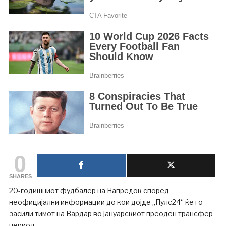
0
SHARES
20-годишниот фудбалер на Напредок според
неофицијални информации до кои дојде „Пулс24“ ќе го
засили тимот на Вардар во јануарскиот преоден трансфер
период.