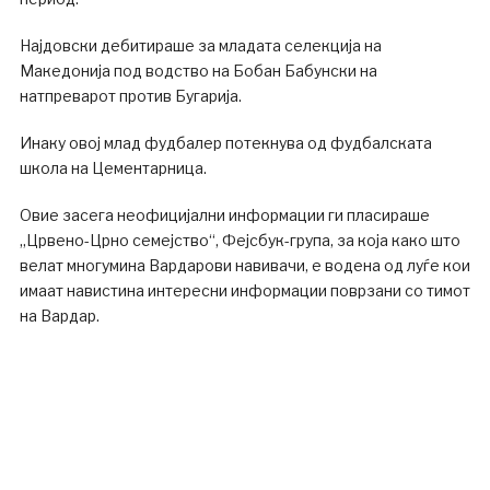
Најдовски дебитираше за младата селекција на
Македонија под водство на Бобан Бабунски на
натпреварот против Бугарија.
Инаку овој млад фудбалер потекнува од фудбалската
школа на Цементарница.
Овие засега неофицијални информации ги пласираше
„Црвено-Црно семејство“, Фејсбук-група, за која како што
велат многумина Вардарови навивачи, е водена од луѓе кои
имаат навистина интересни информации поврзани со тимот
на Вардар.