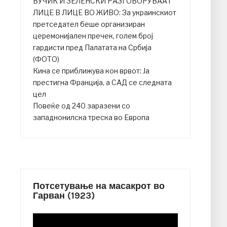
ВУЧИЌ И ЗЕЛЕНСКИ РАЗГОВОРУВААТ
ЛИЦЕ В ЛИЦЕ ВО ЖИВО: За украинскиот
претседател беше организиран
церемонијален пречек, голем број
гардисти пред Палатата на Србија
(ФОТО)
Кина се приближува кон врвот: Ја
престигна Франција, а САД се следната
цел
Повеќе од 240 заразени со
западнонилска треска во Европа
Потсетување на масакрот во
Гарван (1923)
Video