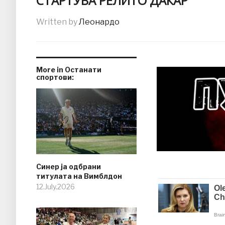
СТАРТУВА РЕЛИТО ДАКАР
Written by
Леонардо
More in Останати
спортови:
Синер ја одбрани
титулата на Вимблдон
12.July.2026