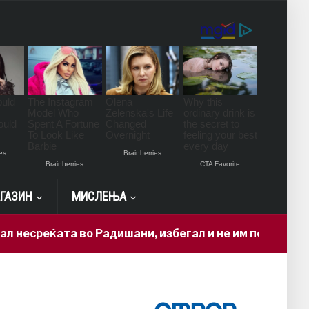
ГАЗИН
МИСЛЕЊА
еќата во Радишани, избегал и не им помогнал на повр