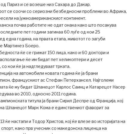
од Париз и се возеше низ Сахара до Дакар.
рот се соочи со сериозни безбедносни проблеми во Африка,
пресели на јужноамериканскиот континент.
канска почва работите не одат онака како што посакува
последните пет години загинаа 60 луѓе од кои 25
ед една година, на првата етапа, животот го загуби
е Мартинез Боеро.
бедноста ќе се грижат 150 лица, како и 60 доктори и
 располагање ќе им бидат пет хеликоптери и десет
со кои ќе ја надгледуваат трката.
енција на автомобили новата година ќе ја брани
пион, францускиот ас Стефан Петерхансел. Најголеми
лата ќе му бидат Шпанецот Карлос Саинц и Катарецот Насер
едуваа во 2010, односно 2011 година.
ампионската титула ја брани Сирил Деспре од Франција, кој
 на Шпанецот Марк Кома е единствениот фаворит за
3 ќе настапи и Тодор Христов, кој ќе влезе во историјата на
спорт, како прв учесник со македонска лиценца на