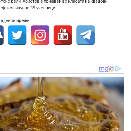
тско рели. Христов е пријавен во класата на квадови
оја има вкупно 39 учесници.
ледниве мрежи: