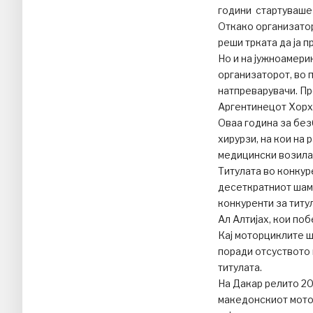
години стартуваше 
Откако организато
реши трката да ја 
Но и на јужноамери
организаторот, во 
натпреварувачи. Пр
Аргентинецот Хорх
Оваа година за без
хирурзи, на кои на
медицински возила, 
Титулата во конкур
десеткратниот шам
конкуренти за титу
Ал Алтијах, кои поб
Кај моторциклите ш
поради отсуството
титулата.
На Дакар релито 201
македонскиот мото 