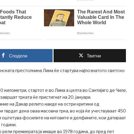
Сподели
Твитни
анската престолнина Лима ќе стартува најпознатото светско
0 километри, стартот е во Лима а целта во Сантијаго де Чиле,
 завршат трката ќе пристигнат на 20. јануари.
ие на Дакар релито наиде на остри критики од
и тврдат дека оваа масовна трка, во која ќе учествуваат 450
и оштетува фосилите на китовите и делфините, кои датираат
 години.
 рели премиерата ја имаше во 1978 година, до пред пет