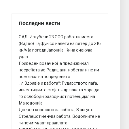
Последни вести
САД: Изгубени 23.000 работни места
(Видео) Тајфун со налети на ветер до 216
км/ч ја погоди Јапонија, Кина очекува
удар
Приведен возач кој ја предизвикал
несреќата во Радишани, избегал и не им
помогнал на повредените
„И Здравје и работа“: Рударството паѓа,
инвестициите стојат – државата мора да
го ослободи развојниот потенцијал на
Македонија
Дневен хороскоп за сабота, 8 август:
Стрелецот менува работа, Водолиите не
ги почитуваат правилата