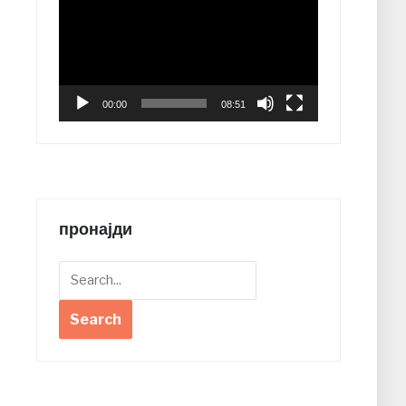
Player
00:00
08:51
пронајди