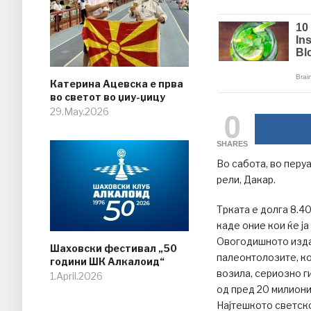
Катерина Ацевска е прва
во светот во џиу-џицу
0
29.May.2026
SHARES
Во сабота, во перу
рели, Дакар.
Трката е долга 8.40
каде оние кои ќе ја
Овогодишното издан
Шаховски фестивал „50
палеонтолозите, ко
години ШК Алкалоид“
возила, сериозно г
1.April.2026
од пред 20 милиони
Најтешкото светско