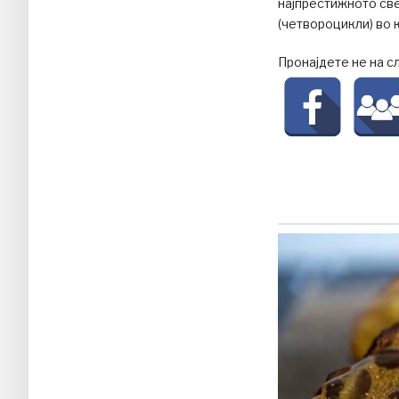
најпрестижното све
(четвороцикли) во к
Пронајдете не на с