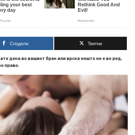
Сподели
Твитни
те дека во вашиот брак или врска нешто не е во ред,
во право.