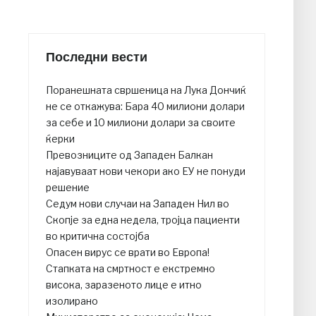
Последни вести
Поранешната свршеница на Лука Дончиќ
не се откажува: Бара 40 милиони долари
за себе и 10 милиони долари за своите
ќерки
Превозниците од Западен Балкан
најавуваат нови чекори ако ЕУ не понуди
решение
Седум нови случаи на Западен Нил во
Скопје за една недела, тројца пациенти
во критична состојба
Опасен вирус се врати во Европа!
Стапката на смртност е екстремно
висока, заразеното лице е итно
изолирано