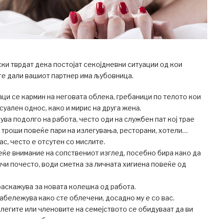
ки тврдат дека постојат секојдневни ситуации од кои
те дали вашиот партнер има љубовница.
ци се кармин на неговата облека, гребаници по телото кои
суален однос, како и мирис на друга жена.
ва подолго на работа, често оди на службен пат кој трае
 троши повеќе пари на излегувања, ресторани, хотели…
ас, често е отсутен со мислите.
ќе внимание на сопствениот изглед, посебно бира како да
ичи почесто, води сметка за личната хигиена повеќе од
аскажува за новата колешка од работа.
абележува како сте облечени, досадно му е со вас.
олегите или членовите на семејството се обидуваат да ви