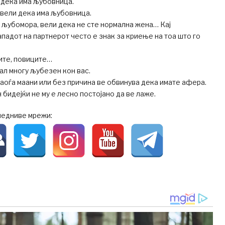
 дека има љубовница.
 вели дека има љубовница.
 љубомора, вели дека не сте нормална жена… Кај
падот на партнерот често е знак за криење на тоа што го
ите, повиците…
ал многу љубезен кон вас.
наоѓа маани или без причина ве обвинува дека имате афера.
 бидејќи не му е лесно постојано да ве лаже.
ледниве мрежи: