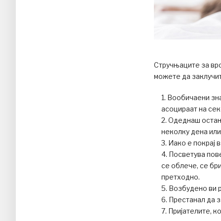
Стручњаците за врс
можете да заклучи
Вообичаени зна
асоцираат на сек
Одеднаш остану
неколку дена или
Иако е покрај в
Посветува пове
се облече, се бр
претходно.
Возбудено ви р
Престанал да з
Пријателите, к