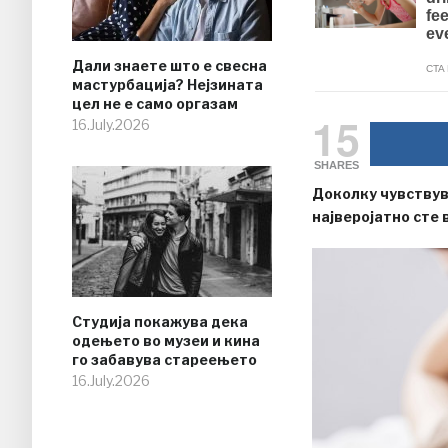
Дали знаете што е свесна
мастурбација? Нејзината
цел не е само оргазам
15
16.July.2026
SHARES
Доколку чувствува
најверојатно сте 
Студија покажува дека
одењето во музеи и кина
го забавува стареењето
16.July.2026