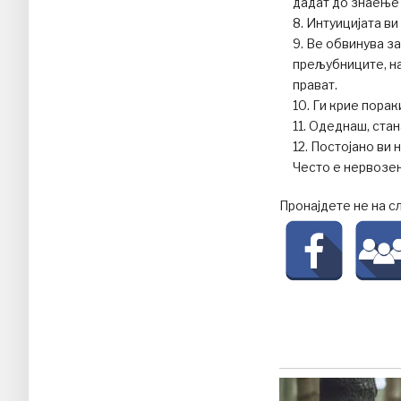
дадат до знаење
Интуицијата ви
Ве обвинува за
прељубниците, на
прават.
Ги крие порак
Одеднаш, стан
Постојано ви 
Често е нервозен
Пронајдете не на с