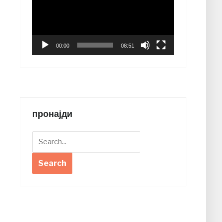
00:00
08:51
пронајди