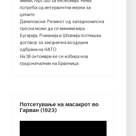
Министерство за економија: Нема
потреба од интервентни мерки за
цените
Даниловски: Ризикот од западнонилска
треска може да се минимизира
Бугарија, Романија и Шпанија потпишаа
договор за заедничка воздушна
одбрана на НАТО
На 18 октомври ќе се избира нов
градоначалник на Брвеница
Потсетување на масакрот во
Гарван (1923)
Video
Player