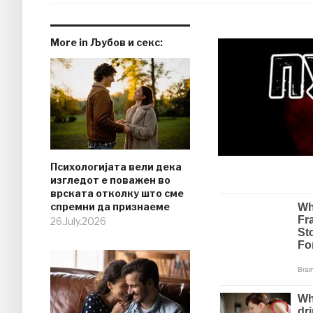
More in Љубов и секс:
Психологијата вели дека
изгледот е поважен во
врската отколку што сме
спремни да признаеме
26.July.2026