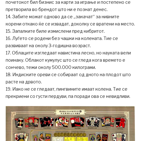
почетокот бил бизнис за карти за играње и постепено се
претворила во брендот што ни е познат денес.
14. Забите можат одново да се „закачат“ за нивните
корени откако ќе се извадат, доколку се вратени на место.
15. Запалките биле измислени пред кибритот.
16. Луѓето се родени без чашки на колената. Тие се
развиваат на околу 3-годишна возраст.
17. Облаците изгледаат навистина лесно, но науката вели
поинаку. Облакот кумулус што се гледа кога времето е
сончево, тежи околу 500.000 килограми.
18. Индиските ореви се собираат од дното на плодот што
расте на дрвото.
19. Иако не се гледаат, пингвините имаат колена. Тие се
прекриени со густи пердуви, па поради ова се невидливи.