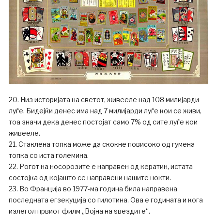
20. Низ историјата на светот, живееле над 108 милијарди
луѓе. Бидејќи денес има над 7 милијарди луѓе кои се живи,
тоа значи дека денес постојат само 7% од сите луѓе кои
живееле.
21. Стаклена топка може да скокне повисоко од гумена
топка со иста големина.
22. Рогот на носорозите е направен од кератин, истата
состојка од којашто се направени нашите нокти.
23. Во Франција во 1977-ма година била направена
последната егзекуција со гилотина. Ова е годината и кога
излегол првиот филм „Војна на ѕвездите“.