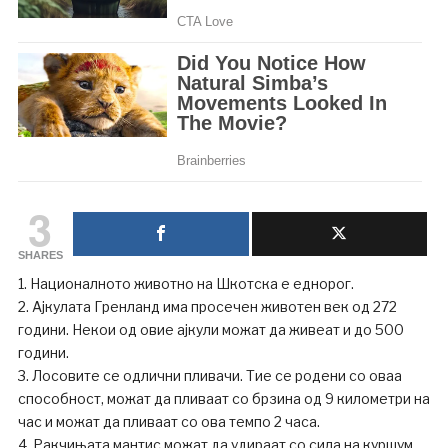
3
SHARES
1. Националното животно на Шкотска е еднорог.
2. Ајкулата Гренланд има просечен животен век од 272
години. Некои од овие ајкули можат да живеат и до 500
години.
3. Лосовите се одлични пливачи. Тие се родени со оваа
способност, можат да пливаат со брзина од 9 километри на
час и можат да пливаат со ова темпо 2 часа.
4. Ракчињата мантис можат да удираат со сила на куршум.