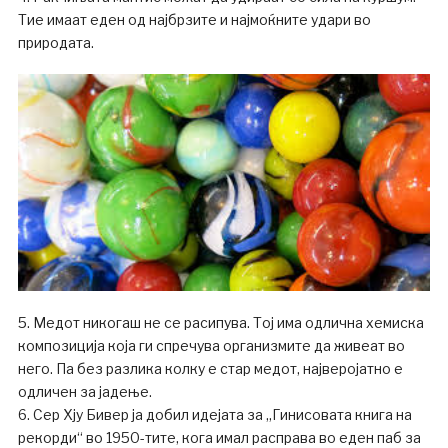
Тие имаат еден од најбрзите и најмоќните удари во
природата.
5. Медот никогаш не се расипува. Тој има одлична хемиска
композиција која ги спречува организмите да живеат во
него. Па без разлика колку е стар медот, најверојатно е
одличен за јадење.
6. Сер Хју Бивер ја добил идејата за „Гинисовата книга на
рекорди“ во 1950-тите, кога имал расправа во еден паб за