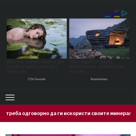
 да ги искористи своите минерални богатства
1