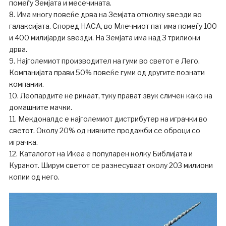
помеѓу Земјата и месечината.
8. Има многу повеќе дрва на Земјата отколку ѕвезди во
галаксијата. Според НАСА, во Млечниот пат има помеѓу 100
и 400 милијарди ѕвезди. На Земјата има над 3 трилиони
дрва.
9. Најголемиот производител на гуми во светот е Лего.
Компанијата прави 50% повеќе гуми од другите познати
компании.
10. Леопардите не рикаат, туку прават звук сличен како на
домашните мачки.
11. Мекдоналдс е најголемиот дистрибутер на играчки во
светот. Околу 20% од нивните продажби се оброци со
играчка.
12. Каталогот на Икеа е популарен колку Библијата и
Куранот. Ширум светот се разнесуваат околу 203 милиони
копии од него.