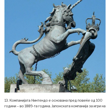
13. Компанијата Нинтендо е основана пред повеќе од 100
години – во 1889-та година. Јапонската компанија за игри на