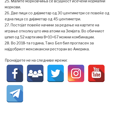
25. Малите морковчиња се всушност исечени нормални
моркови.
26. Две пици со дијаметар од 30 центиметри се повеќе од
една пица со дијаметар од 45 центиметри.
27. Постојат повеќе начини за редење на картите на
играње отколку што има атоми на Земјата. Во обичниот
шпил од 52 карти има 8×10^67 можни комбинации.
28. Во 2018-та година, Тако Бел бил прогласен за
најдобриот мексикански ресторан во Америка.
Пронајдете не на следниве мрежи: