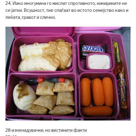
24. Иако многумина го мислат спротивното, кикириките не
се јатки. Всушност, тие спаѓаат во истото семејство како и
леќата, гравот и слично.
28 изненадувачки, но вистинити факти