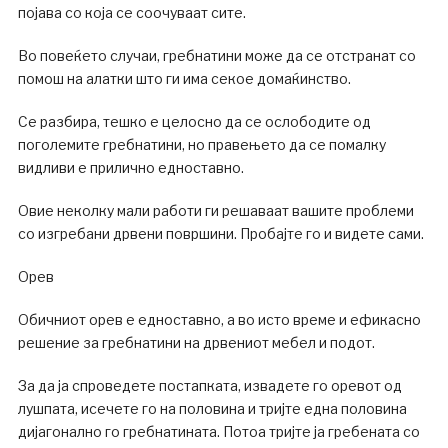
појава со која се соочуваат сите.
Во повеќето случаи, гребнатини може да се отстранат со
помош на алатки што ги има секое домаќинство.
Се разбира, тешко е целосно да се ослободите од
поголемите гребнатини, но правењето да се помалку
видливи е прилично едноставно.
Овие неколку мали работи ги решаваат вашите проблеми
со изгребани дрвени површини. Пробајте го и видете сами.
Орев
Обичниот орев е едноставно, а во исто време и ефикасно
решение за гребнатини на дрвениот мебел и подот.
За да ја спроведете постапката, извадете го оревот од
лушпата, исечете го на половина и тријте една половина
дијагонално го гребнатината. Потоа тријте ја гребената со