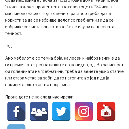
Оваа мешавина е лесна за подготовка дома. Ќе ви треба
1/4 чаша девет процентен алкохолен оцет и 3/4 чаша
маслиново масло. Подготвениот раствор треба да се
користи за да се избрише делот со гребнатини и да се
избрише со чиста крпа откако ќе се исуши нанесената
течност.
Јод
Ако мебелот е со темна боја, најлесен и најбрз начин е да
ги премачкате гребнатинките со повидон јод. Во зависност
од големината на гребнатини, треба да земете ушно стапче
или стара четка за заби, да го натопите во јод и да ја
поминете оштетената површина.
Пронајдете не на следниве мрежи: