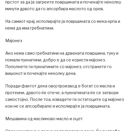
прстот за да ја загреете површината и почекајте неколку
минути дрвото да го апсорбира маслото од орев.
На самиот крај, исполирајте ја површината со мека крпа и
нема да има гребнатини.
Мајонез
Ако нема само гребнатини на дрвената површина, туку и
помали пукнатини, добро е да се користи мајонез.
Пополнете ги пукнатините со мајонез, отстранете го
вишокот и почекајте неколку дена.
Поради фактот дека овој производ е богат со масла и
протеини, дрвото ќе отече, а пукнатината ќе се затвори
самостојно. После тоа, извадете ги остатоците од мајонез
кои не се апсорбирале и исполирајте ја површината.
Мешавина од маслиново масло и оцет