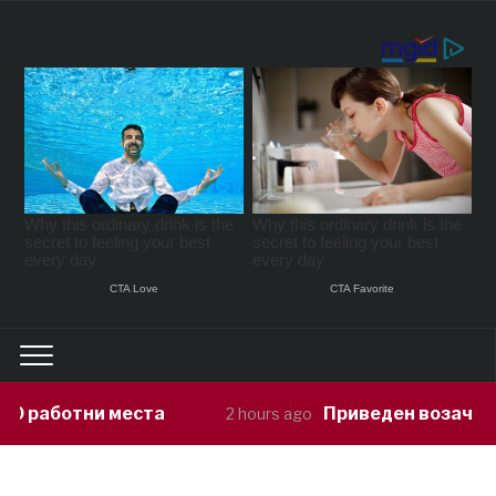
Приведен возач кој ја предизвикал 
2 hours ago