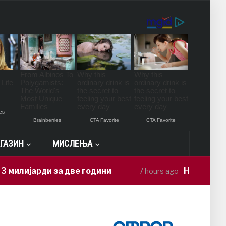
ГАЗИН
МИСЛЕЊА
рди за две години
Нова драма меѓу п
7 hours ago