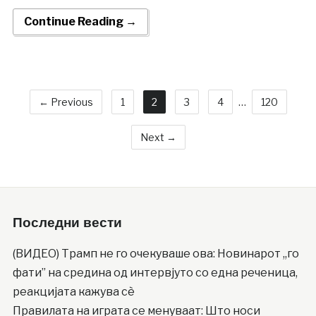
Continue Reading →
← Previous
1
2
3
4
…
120
Next →
Последни вести
(ВИДЕО) Трамп не го очекуваше ова: Новинарот ,,го
фати” на средина од интервјуто со една реченица,
реакцијата кажува сè
Правилата на играта се менуваат: Што носи