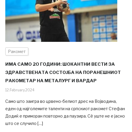
Ракомет
ИМА САМО 2О ГОДИНИ: ШОКАНТНИ ВЕСТИ ЗА
ЗДРАВСТВЕНАТА СОСТОЈБА НА ПОРАНЕШНИОТ
РАКОМЕТАР НА МЕТАЛУРГ И ВАРДАР
12.February.2024
Само што заигра во црвено-белиот дрес на Војводина,
еден од најголемите таленти на српскиот ракомет Стефан
Додиќ е приморан повторно да паузира. Сè уште не е јасно
што се случило […]