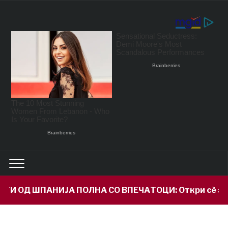
ШПАНИЈА ПОЛНА СО ВПЕЧАТОЦИ: Откри сè за својот вн