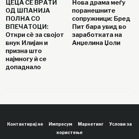
ЦЕЦА СЕ ВРАТИ
Нова драма меѓу
ОД ШПАНИЈА
поранешните
ПОЛНА СО
сопружници: Бред
ВПЕЧАТОЦИ:
Пит бара увид во
Откри сè за својот
заработката на
внук Илијан и
Анџелина Џоли
призна што
најмногу ѝ се
допаднало
Контактирај не
Импресум
Маркетинг
Услови за
користење