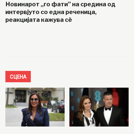
Новинарот ,,го фати” на средина од
интервјуто со една реченица,
реакцијата кажува сè
СЦЕНА