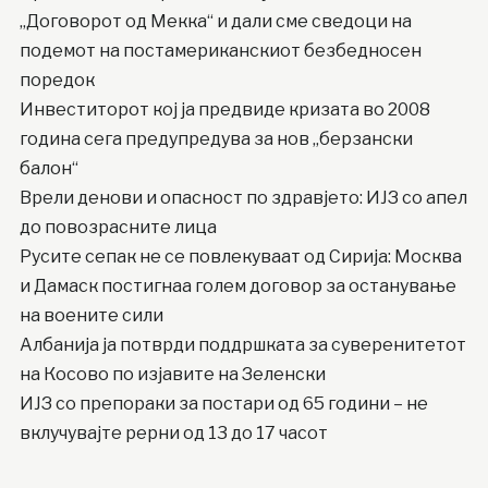
„Договорот од Мекка“ и дали сме сведоци на
подемот на постамериканскиот безбедносен
поредок
Инвеститорот кој ја предвиде кризата во 2008
година сега предупредува за нов „берзански
балон“
Врели денови и опасност по здравјето: ИЈЗ со апел
до повозрасните лица
Русите сепак не се повлекуваат од Сирија: Москва
и Дамаск постигнаа голем договор за останување
на воените сили
Албанија ја потврди поддршката за суверенитетот
на Косово по изјавите на Зеленски
ИЈЗ со препораки за постари од 65 години – не
вклучувајте рерни од 13 до 17 часот