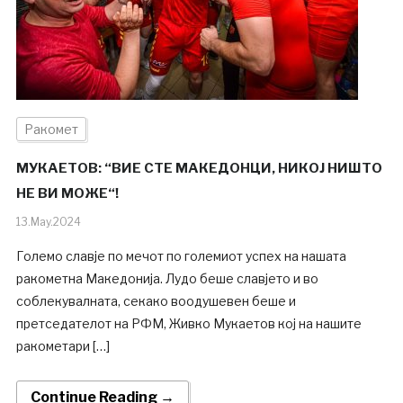
Ракомет
МУКАЕТОВ: “ВИЕ СТЕ МАКЕДОНЦИ, НИКОЈ НИШТО
НЕ ВИ МОЖЕ“!
13.May.2024
Големо славје по мечот по големиот успех на нашата
ракометна Македонија. Лудо беше славјето и во
соблекувалната, секако воодушевен беше и
претседателот на РФМ, Живко Мукаетов кој на нашите
ракометари […]
Continue Reading →