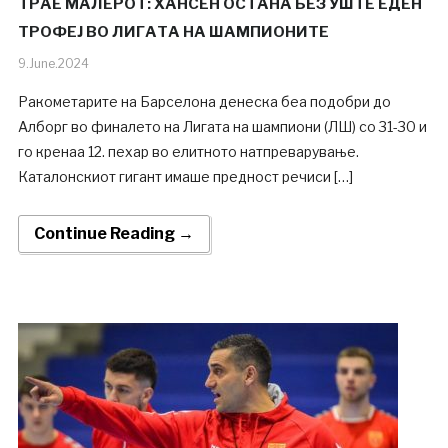
ТРАЕ МАЛЕРОТ: ХАНСЕН ОСТАНА БЕЗ УШТЕ ЕДЕН
ТРОФЕЈ ВО ЛИГАТА НА ШАМПИОНИТЕ
9.June.2024
Ракометарите на Барселона денеска беа подобри до
Алборг во финалето на Лигата на шампиони (ЛШ) со 31-30 и
го кренаа 12. пехар во елитното натпреварување.
Каталонскиот гигант имаше предност речиси […]
Continue Reading →