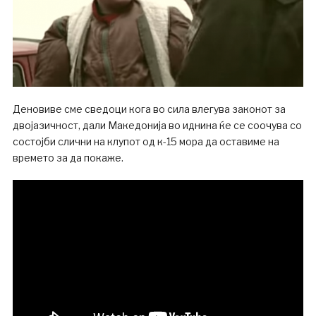
Деновиве сме сведоци кога во сила влегува законот за
двојазичност, дали Македонија во иднина ќе се соочува со
состојби слични на клупот од к-15 мора да оставиме на
времето за да покаже.