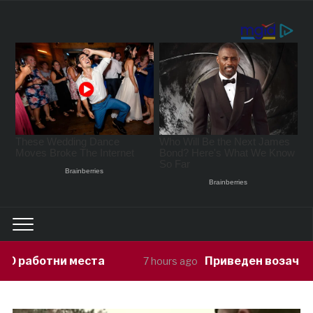
Приведен возач кој ја предизвикал н
7 hours ago