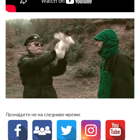
Пронајдете не на следниве мрежи: