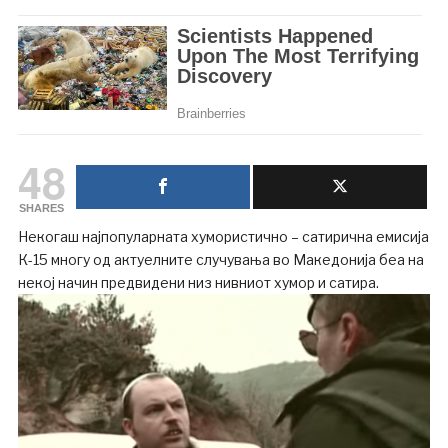
48
SHARES
Некогаш најпопуларната хумористично – сатирична емисија
К-15 многу од актуелните случувања во Македонија беа на
некој начин предвидени низ нивниот хумор и сатира.