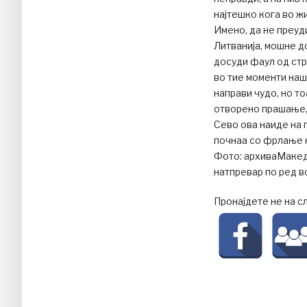
најтешко кога во ж
Имено, да не преуд
Литванија, мошне д
досуди фаул од стр
во тие моменти наш
направи чудо, но т
отворено прашање, 
Сево ова наиде на 
почнаа со фрлање н
Фото: архиваМакедо
натпревар по ред в
Пронајдете не на с