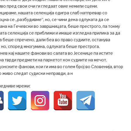
иво пред свои очи ги гледаат овие немили сцени.
ицираме, нашата селекција одигра слаб натпревар со
оцна се „разбудивме“, но, се чини дека одлуката да се
ана на Гечевски во завршницата, беше престрого, па токму
ата селекција се приближи и имаше изгледна прилика за да
оа беше спречено, дали беа во право судиите, останува
но, според многумина, одлуката беше престрога.
гнев кај нашите фанови во салата во Јесенице па истите
а тврди предмети на паркетот кон судиите на мечот.
нските фанови, кои ги има во голем број во Словенија, втор
о живо следат судиски неправди, а н
ледниве мрежи: