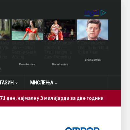
ГАЗИН
МИСЛЕЊА
јмалку 3 милијарди за две години
Н
12 hours ago