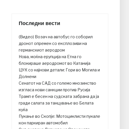
Последни вести
(Видео) Возач на автобус го соборил
дронот опремен со експлозиви на
германскиот аеродром
Нова, моќна ерупција на Етна го
блокираше аеродромот во Катанија
ЦУК со најнови детали: Гори во Могила и
Долнени
Сенатот на САД со големо мнозинство
изгласа нови санкции против Русија
Трамп е бесен на судската забрана да ја
гради салата за танцување во Белата
куќа
Пукање во Скопје: Мотоциклисти пукале
кон паркиран автомобил