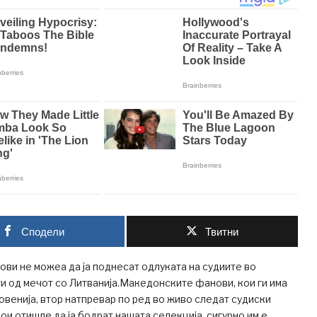
Сподели
Твитни
и не можеа да ја поднесат одлуката на судиите во
 од мечот со Литванија.Македонските фанови, кои ги има
ловенија, втор натпревар по ред во живо следат судиски
кои отишле да ја бодрат нашата селекција, сигурно им е