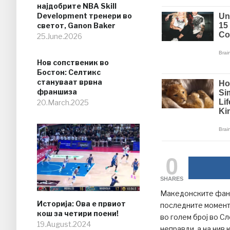
најдобрите NBA Skill
Development тренери во
светот, Ganon Baker
25.June.2026
Нов сопственик во
Бостон: Селтикс
стануваат врвна
франшиза
20.March.2025
0
SHARES
Македонските фанов
Историја: Ова е првиот
последните моменти
кош за четири поени!
во голем број во С
19.August.2024
неправди, а на нив 