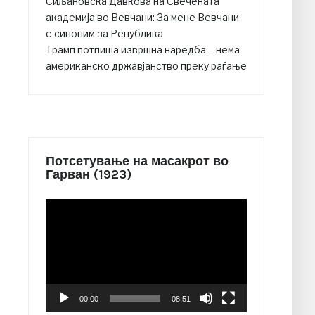
Сиљановска Давкова на Свечената
академија во Вевчани: За мене Вевчани
е синоним за Република
Трамп потпиша извршна наредба – нема
американско државјанство преку раѓање
Потсетување на масакрот во
Гарван (1923)
Video
Player
00:00
08:51