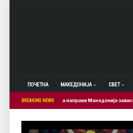
ПОЧЕТНА
МАКЕДОНИЈА
СВЕТ
Мицкоски ја направи Македонија зависна од брзи
BREAKING NEWS