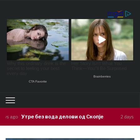
ода делови од Скопје
Кожувчанка: На т
2 days ago