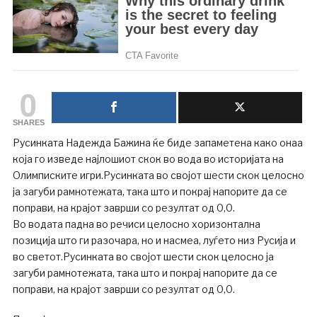
0
SHARES
Русинката Надежда Бажина ќе биде запаметена како онаа
која го изведе најлошиот скок во вода во историјата на
Олимписките игри.Русинката во својот шести скок целосно
ја загуби рамнотежата, така што и покрај напорите да се
поправи, на крајот заврши со резултат од 0,0.
Во водата падна во речиси целосно хоризонтална
позиција што ги разочара, но и насмеа, луѓето низ Русија и
во светот.Русинката во својот шести скок целосно ја
загуби рамнотежата, така што и покрај напорите да се
поправи, на крајот заврши со резултат од 0,0.