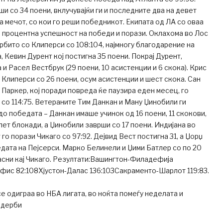
ши со 34 поени, вклучувајќи ги и последните два на девет
на мечот, со кои го реши победникот. Екипата од ЛА со оваа
 процентна успешност на победи и порази. Оклахома во Лос
рбито со Клиперси со 108:104, најмногу благодарение на
, Кевин Дурент кој постигна 35 поени. Покрај Дурент,
и Расел Вестбрук (29 поени, 10 асистенции и 6 скока). Крис
Клиперси со 26 поени, осум асистенции и шест скока. Сан
 Паркер, кој поради повреда ќе паузира еден месец, го
со 114:75. Ветераните Тим Данкан и Ману Џинобили ги
о победата – Данкан имаше учинок од 16 поени, 11 скокови,
пет блокади, а Џинобили заврши со 17 поени. Индијана во
го порази Чикаго со 97:92. Дејвид Вест постигна 31, а Џорџ
едата на Пејсерси. Марко Белинели и Џими Батлер со по 20
асни кај Чикаго. Резултати:Вашингтон-Филадефија
ис 82:108Хјустон-Далас 136:103Сакраменто-Шарлот 119:83.
е одиграа во НБА лигата, во ноќта помеѓу неделата и
 дерби