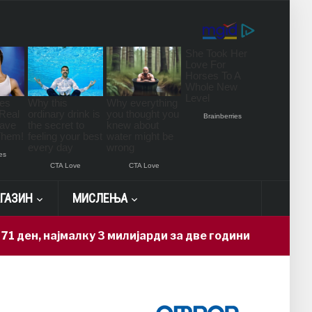
ГАЗИН
МИСЛЕЊА
ајмалку 3 милијарди за две години
Н
10 hours ago