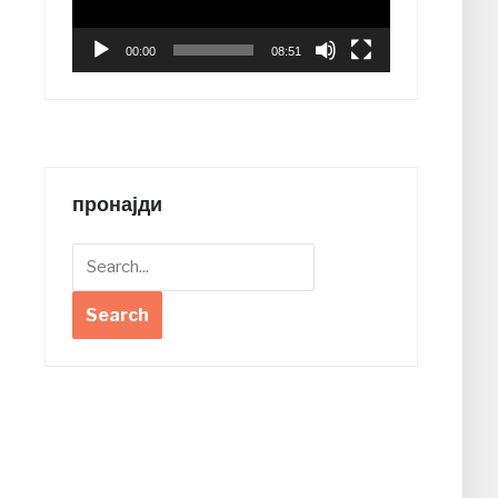
00:00
08:51
пронајди