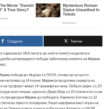
Сподели
Твитни
е одиграа во НБА лигата, во ноќта помеѓу неделата и
 дерби натпреварите победи забележаа екипите на Мајами,
ерс.
ајами победи во Њујорк со 99:93, откако во второто
и негатива од 14 поени. Мајами ја продолжи серијата на
е на трофејот имаат 14 триумфи во низа. Леброн Џејмс со 29
 седум асистенции, односно Двејн Вејд со 20 поени и по осум
 го предводеа Мајами до победата. Кармело Ентони со 32
остигна во првото полувреме, беше најефикасниот играч на
т на Лејкерси им ја донесе победа над Атланта со 99:98.