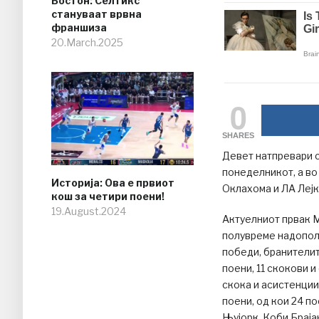
Бостон: Селтикс
стануваат врвна
франшиза
20.March.2025
0
SHARES
Девет натпревари с
понеделникот, а во
Историја: Ова е првиот
Оклахома и ЛА Лејк
кош за четири поени!
19.August.2024
Актуелниот првак М
полувреме надополн
победи, бранителит
поени, 11 скокови и
скока и асистенции
поени, од кои 24 п
Њујорк. Коби Брајан