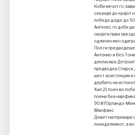
Коби мечот го завр
секунди до крајот 
победа дојде до 50
Анѓелес го доби де
својата прва ѕвезда
одличен меч одигра 
Пол ги предводеше 
Антонио и без Тони
декласира Детроит 
предводеа Спарси д
шест асистенции и 
дербито на истокот 
Хил 21 поен во поб
поени беа најефик
90:87Орландо-Мемф
Макфакс
Девет натпревари с
понеделникот, а во