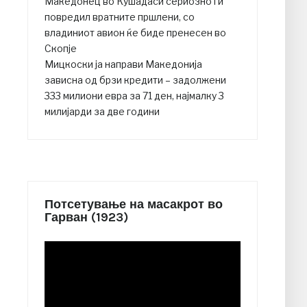
Македонец во Кушадаси сериозно ги
повредил вратните пршлени, со
владиниот авион ќе биде пренесен во
Скопје
Мицкоски ја направи Македонија
зависна од брзи кредити – задолжени
333 милиони евра за 71 ден, најмалку 3
милијарди за две години
Потсетување на масакрот во
Гарван (1923)
Video
Player