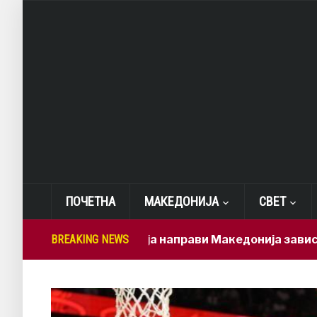
ПОЧЕТНА
МАКЕДОНИЈА
СВЕТ
Мицкоски ја направи Македонија зависна од брз
BREAKING NEWS