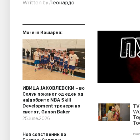
Written by
Леонардо
More in Кошарка:
ИВИЦА ЈАКОВЛЕВСКИ – во
Солун поканет од еден од
најдобрите NBA Skill
Development тренери во
светот, Ganon Baker
25.June.2026
Нов сопственик во