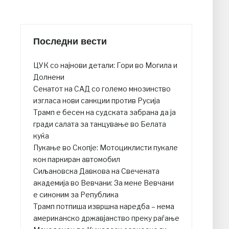
Последни вести
ЦУК со најнови детали: Гори во Могила и
Долнени
Сенатот на САД со големо мнозинство
изгласа нови санкции против Русија
Трамп е бесен на судската забрана да ја
гради салата за танцување во Белата
куќа
Пукање во Скопје: Мотоциклисти пукале
кон паркиран автомобил
Сиљановска Давкова на Свечената
академија во Вевчани: За мене Вевчани
е синоним за Република
Трамп потпиша извршна наредба – нема
американско државјанство преку раѓање