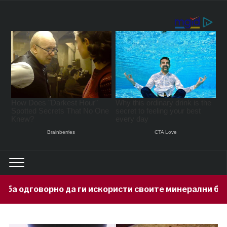
и искористи своите минерални богатства
1 day a