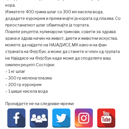
кора.
Изматете 400 грама шлаг со 300 мл кисела вода,
додадете еурокрем и премачкајте ја кората од плазма. Со
преостанатиот шлаг обвиткајте ја тортата.
Повеќе рецепти, кулинарски трикови, совети за здрава
храна и здрав начин на живот, диети и животни искуства,
можете да најдете на НАЈАДИСЕ.МК како и на фан
страната на Фејсбук, а може да станете и член од групата
на Најадисе на Фејсбук каде може да споделите ваш
омилен рецепт.Состојки:
– 1 кг шлаг
– 300 гр мелена плазма
– 200 гр еурокрем
– 1 шише кисела вода
Пронајдете не на следниве мрежи: