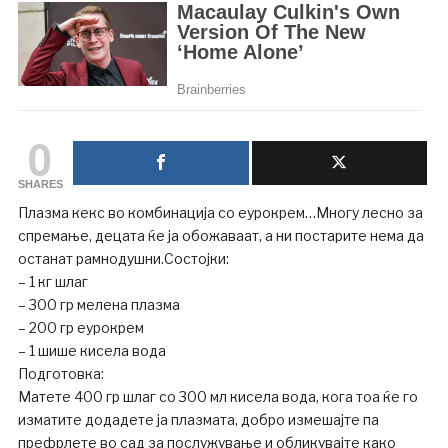
0
SHARES
Плазма кекс во комбинација со еурокрем…Многу лесно за
спремање, децата ќе ја обожаваат, а ни постарите нема да
останат рамнодушни.Состојки:
– 1 кг шлаг
– 300 гр мелена плазма
– 200 гр еурокрем
– 1 шише кисела вода
Подготовка:
Матете 400 гр шлаг со 300 мл кисела вода, кога тоа ќе го
изматите додадете ја плазмата, добро измешајте па
префрлете во сад за послужување и обликувајте како