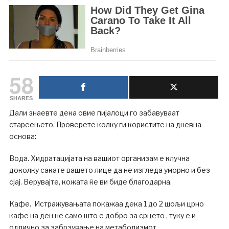
58
SHARES
Дали знаевте дека овие пијалоци го забавуваат
стареењето. Проверете колку ги користите на дневна
основа:
Вода. Хидратацијата на вашиот организам е клучна
доколку сакате вашето лице да не изгледа уморно и без
сјај. Верувајте, кожата ќе ви биде благодарна.
Кафе. Истражувањата покажаа дека 1 до 2 шољи црно
кафе на ден не само што е добро за срцето , туку е и
одлично за забрзување на метаболизмот.