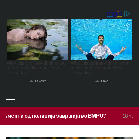
ја завршија во ВМРО?
Под покровит
18 hours ago