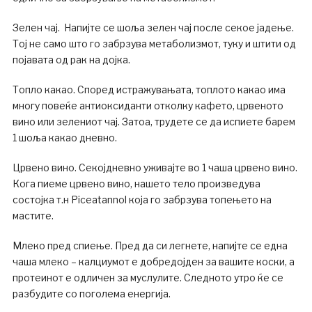
Зелен чај. Напијте се шоља зелен чај после секое јадење.
Тој не само што го забрзува метаболизмот, туку и штити од
појавата од рак на дојка.
Топло какао. Според истражувањата, топлото какао има
многу повеќе антиоксиданти отколку кафето, црвеното
вино или зелениот чај. Затоа, трудете се да испиете барем
1 шоља какао дневно.
Црвено вино. Секојдневно уживајте во 1 чаша црвено вино.
Кога пиеме црвено вино, нашето тело произведува
состојка т.н Piceatannol која го забрзува топењето на
мастите.
Млеко пред спиење. Пред да си легнете, напијте се една
чаша млеко – калциумот е добредојден за вашите коски, а
протеинот е одличен за муслулите. Следното утро ќе се
разбудите со поголема енергија.