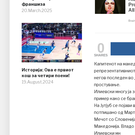
франшиза
20.March.2025
0
SHARES
Капитенот на маке
Историја: Ова е првиот
репрезентативниот
кош за четири поени!
негов последен во
19.August.2024
простување.
Илиевски многу ја 
пример како се бра
На Јутјуб се појави
потпишано од Март
Мечот со Словенија
Македонија. Владо
Илиевски мн