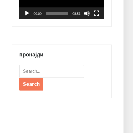
00:00
08:51
пронајди