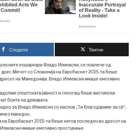
Сподели
Твитни
донските кошаркари Владо Илиевски, се повлече од
 дрес.Мечот со Словенија на Евробаскет 2015-та беше
 дресот на Македонија. Владо Илиевски имаше емотивно
задолжи спортската јавност и секогаш беше вистински
нат боите на државата.
 видео за Владо Илиевски со наслов „Ти благодариме за сѐ“,
инез македон.
 на Евробаскет 2015-та беше негов последен во дресот на
 Илиевски имаше емотивно простување.