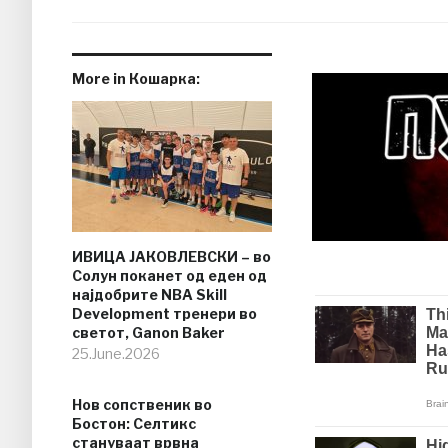
More in Кошарка:
ИВИЦА ЈАКОВЛЕВСКИ – во
Солун поканет од еден од
најдобрите NBA Skill
Development тренери во
светот, Ganon Baker
25.June.2026
Нов сопственик во
Бостон: Селтикс
стануваат врвна