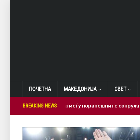
ПОЧЕТНА
МАКЕДОНИЈА
СВЕТ
Нова драма меѓу поранешните сопружници: Бред
BREAKING NEWS