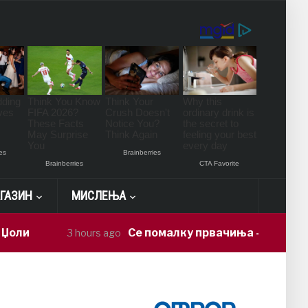
ГАЗИН
МИСЛЕЊА
Се помалку првачиња – партиите се над
3 hours ago