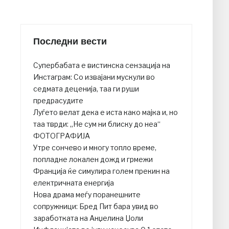
Последни вести
Супербабата е вистинска сензација на
Инстаграм: Со извајани мускули во
седмата деценија, таа ги руши
предрасудите
Луѓето велат дека е иста како мајка и, но
таа тврди: „Не сум ни блиску до неа“
ФОТОГРАФИЈА
Утре сончево и многу топло време,
попладне локален дожд и грмежи
Франција ќе симулира голем прекин на
електричната енергија
Нова драма меѓу поранешните
сопружници: Бред Пит бара увид во
заработката на Анџелина Џоли