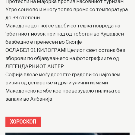
Протести на Мајорка против масовниот туризам
Утре сончево и многу топло време со температура
до 39 степени
Македонецот кој се здоби со тешка повреда на
’рбетниот мозок при пад од тобоган во Кушадаси
безбедно е пренесен во Скопје
ОСЛАБЕЛ 91 КИЛОГРАМ! Целиот свет остана без
зборови по објавувањето на фотографиите од
ЛЕГЕНДАРНИОТ АКТЕР
Софија влезе меѓу десетте градови со најголем
ризик од џепарење и други улични измами
Македонско комбе кое превезувало пилиња се
запали во Албанија
ХОРОСКОП