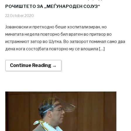
РОЧИШТЕТО ЗА „МЕЃУНАРОДЕН СОЈУЗ“
22.October.2020
Јовановски и претходно беше хоспитализиран, но
минатата недела повторно бил вратен во притвор во
истражниот затор во Шутка. Во затворот поминал само два
дена кога состојбата повторно му се влошила […]
Continue Reading →