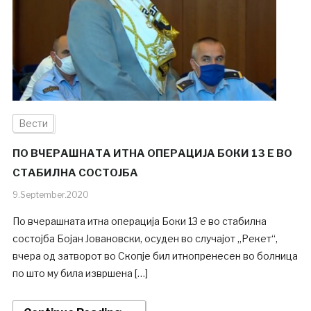
Вести
ПО ВЧЕРАШНАТА ИТНА ОПЕРАЦИЈА БОКИ 13 Е ВО
СТАБИЛНА СОСТОЈБА
9.September.2020
По вчерашната итна операција Боки 13 е во стабилна
состојба Бојан Јовановски, осуден во случајот „Рекет“,
вчера од затворот во Скопје бил итнопренесен во болница
по што му била извршена […]