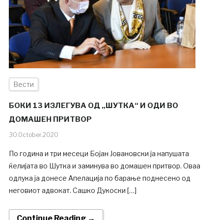
Вести
БОКИ 13 ИЗЛЕГУВА ОД „ШУТКА“ И ОДИ ВО
ДОМАШЕН ПРИТВОР
30.October.2020
По година и три месеци Бојан Јовановски ја напушата
ќелијата во Шутка и заминува во домашен притвор. Оваа
одлука ја донесе Апелација по барање поднесено од
неговиот адвокат. Сашко Дукоски […]
Continue Reading →