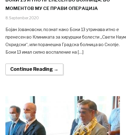
БОКИ 13 ИТНО ПРЕНЕСЕН ВО БОЛНИЦА: ВО
МОМЕНТОВ МУ СЕ ПРАВИ ОПЕРАЦИЈА
8.September.2020
Бојан Јовановски, познат како Боки 13 утринава итно е
пренесен во Клиниката за хируршки болести „Свети Наум
Охридски“, или поранешна Градска болница во Скопје.
Боки 13 имал силно воспаление на […]
Continue Reading →