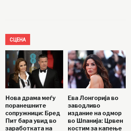
СЦЕНА
Нова драма меѓу
Ева Лонгорија во
поранешните
заводливо
сопружници: Бред
издание на одмор
Пит бара увид во
во Шпанија: Црвен
заработката на
костим за капење