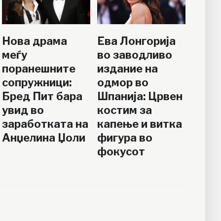
Нова драма
Ева Лонгорија
меѓу
во заводливо
поранешните
издание на
сопружници:
одмор во
Бред Пит бара
Шпанија: Црвен
увид во
костим за
заработката на
капење и витка
Анџелина Џоли
фигура во
фокусот