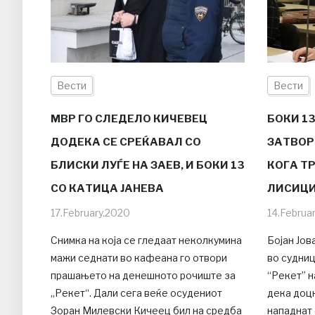
Вести
Вести
МВР ГО СЛЕДЕЛО КИЧЕВЕЦ
БОКИ 1
ДОДЕКА СЕ СРЕЌАВАЛ СО
ЗАТВОР
БЛИСКИ ЛУЃЕ НА ЗАЕВ, И БОКИ 13
КОГА Т
СО КАТИЦА ЈАНЕВА
ЛИСИЦ
17.February.2020
14.Februa
Снимка на која се гледаат неколкумина
Бојан Јов
мажи седнати во кафеана го отвори
во судни
прашањето на денешното рочиште за
“Рекет” н
„Рекет“. Дали сега веќе осудениот
дека доцн
Зоран Милевски Кичеец бил на средба
нападнат 