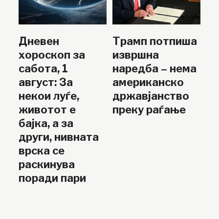
Дневен
Трамп потпиша
хороскоп за
извршна
сабота, 1
наредба – нема
август: За
американско
некои луѓе,
државјанство
животот е
преку раѓање
бајка, а за
други, нивната
врска се
раскинува
поради пари