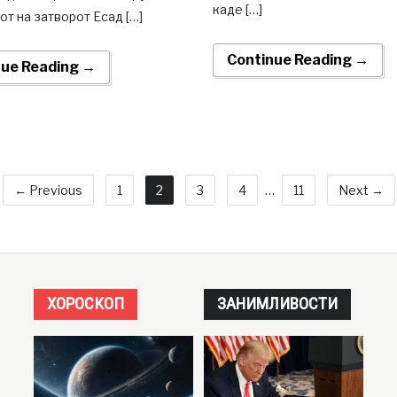
каде […]
т на затворот Есад […]
Continue Reading →
nue Reading →
← Previous
1
2
3
4
…
11
Next →
ХОРОСКОП
ЗАНИМЛИВОСТИ