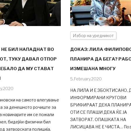
Избор на уредникот
3 НЕ БИЛ НАПАДНАТ ВО
ДОКАЗ: ЛИЛА ФИЛИПОВ
ОТ, ТУКУ ДАВАЛ ОТПОР
ПЛАНИРА ДА БЕГА? РАБ
РЕБАЛО ДА МУ СТАВАТ
ИЗМЕШАНА МНОГУ
И
5.February.2020
ry.2020
НА ЛИЛА И Е ЗБОКТИСАНО,
ИНФОРМИРАНИ КРУГОВИ
ановски на самото влегување
БРИФИРААТ ДЕКА ПЛАНИРА
ца за денешното рочиште за
ОТИ СЕ ПЛАШИ ДЕКА ЌЕ ЈА
а новинарите им се пожали
ЗАТВОРАТ. ОПАШКАТА НА
ел, бидејќи физички бил
ЛИСИЦАВА НЕ Е ЧИСТА… Поз
од затворската полиција.