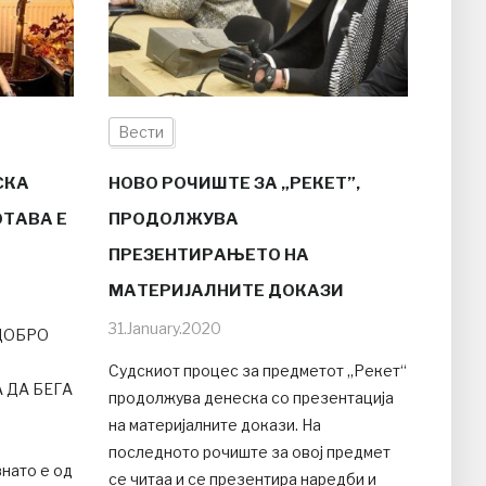
Вести
СКА
НОВО РОЧИШТЕ ЗА „РЕКЕТ”,
ОТАВА Е
ПРОДОЛЖУВА
ПРЕЗЕНТИРАЊЕТО НА
МАТЕРИЈАЛНИТЕ ДОКАЗИ
31.January.2020
 ДОБРО
Судскиот процес за предметот „Рекет“
 ДА БЕГА
продолжува денеска со презентација
на материјалните докази. На
последното рочиште за овој предмет
нато е од
се читаа и се презентира наредби и