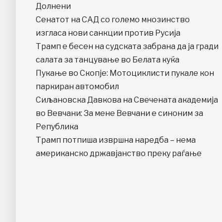
Долнени
Сенатот на САД со големо мнозинство
изгласа нови санкции против Русија
Трамп е бесен на судската забрана да ја гради
салата за танцување во Белата куќа
Пукање во Скопје: Мотоциклисти пукале кон
паркиран автомобил
Сиљановска Давкова на Свечената академија
во Вевчани: За мене Вевчани е синоним за
Република
Трамп потпиша извршна наредба – нема
американско државјанство преку раѓање