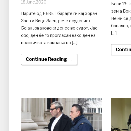
18.June.2020
Боки 13: 
земја Бок
Парите од РЕКЕТ барајте ги кај Зоран
Не ми се 
Заев и Вице Заев, рече осудениот
банално,
Бојан Јовановски денес во судот. -Јас
[…]
овој ден ќе го прогласам како ден на
политичката кампања во […]
Conti
Continue Reading →