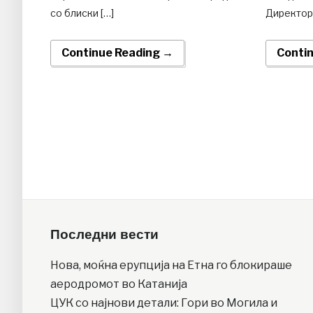
со блиски […]
Директоро
Continue Reading →
Conti
Последни вести
Нова, моќна ерупција на Етна го блокираше
аеродромот во Катанија
ЦУК со најнови детали: Гори во Могила и