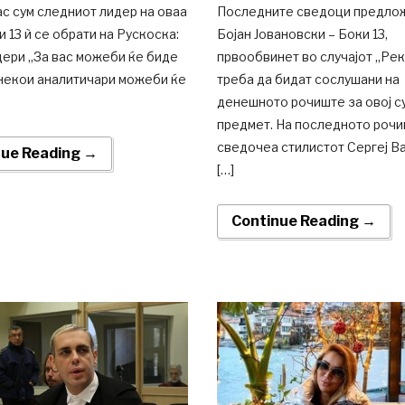
Јас сум следниот лидер на оваа
Последните сведоци предло
и 13 ѝ се обрати на Рускоска:
Бојан Јовановски – Боки 13,
дери „За вас можеби ќе биде
првообвинет во случајот „Рек
 некои аналитичари можеби ќе
треба да бидат сослушани на
денешното рочиште за овој с
предмет. На последното роч
сведочеа стилистот Сергеј В
nue Reading →
[…]
Continue Reading →