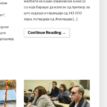
жалбата на Бојан Јовановски-Боки 13
жени
со која бараше да излезе од притвор за
што нудеше и гаранција од 143 000
ет”,
евра, потврдија од Апелација […]
удски
Continue Reading →
иште
арошлија,