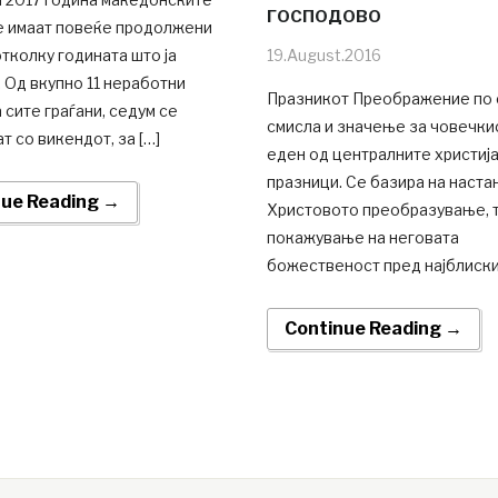
ГОСПОДОВО
ќе имаат повеќе продолжени
тколку годината што ја
19.August.2016
. Од вкупно 11 неработни
Празникот Преображение по 
 сите граѓани, седум се
смисла и значење за човечки
т со викендот, за […]
еден од централните христиј
празници. Се базира на наста
nue Reading →
Христовото преобразување, т
покажување на неговата
божественост пред најблиски
Continue Reading →