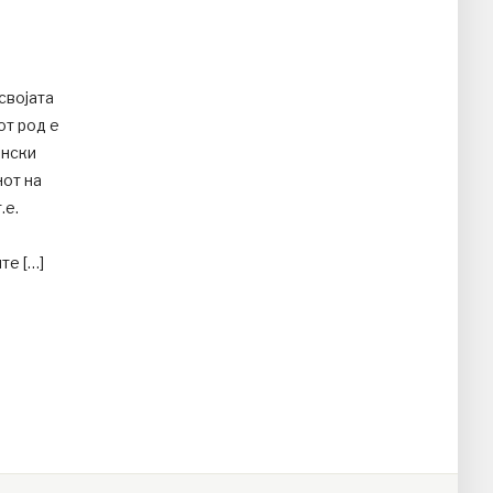
својата
от род е
ански
нот на
.е.
те […]