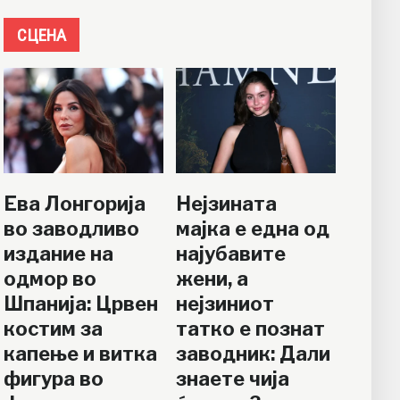
СЦЕНА
Ева Лонгорија
Нејзината
во заводливо
мајка е една од
издание на
најубавите
одмор во
жени, а
Шпанија: Црвен
нејзиниот
костим за
татко е познат
капење и витка
заводник: Дали
фигура во
знаете чија