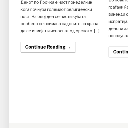
Денот по Прочка е чист понеделник
граѓани 
кога почнува големиот велигденски
викенди о
пост. На овој ден се чисти куќата,
испратија
особено се внимава садовите за храна
денови за
да се измијат и испоснат од мрсното. […]
поврзуваа
Continue Reading →
Conti