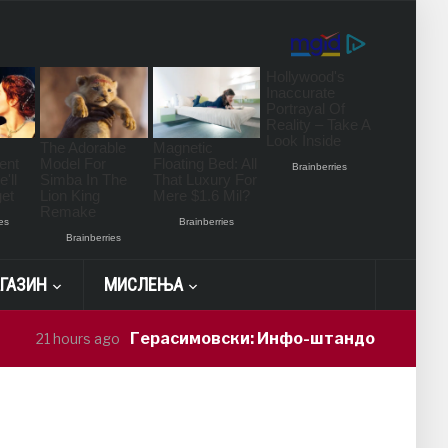
ГАЗИН
МИСЛЕЊА
Герасимовски: Инфо-штандови и здравст
21 hours ago