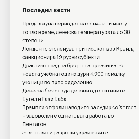
Последни вести
Продолжува периодот на сончево и многу
топло време, денеска температурата до 38
степени
Лондон го зголемува притисокот врз Кремљ,
санкционира 19 руски субјекти
Драстичен пад на бројот на првачиња: Во
новата учебна година дури 4.900 помалку
ученици во прво одделение
Денеска без струја делови од општините
Бутел и Гази Баба
Трамп ги отфрли наводите за судир со Хегсет
– задоволен е од неговата работа во
Пентагон
Зеленски ги разреши украинските