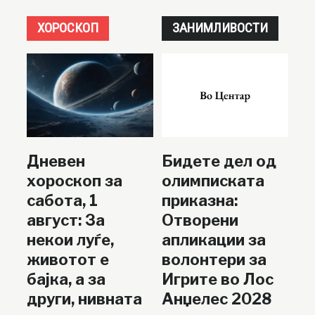
ХОРОСКОП
ЗАНИМЛИВОСТИ
Дневен
Бидете дел од
хороскоп за
олимписката
сабота, 1
приказна:
август: За
Отворени
некои луѓе,
апликации за
животот е
волонтери за
бајка, а за
Игрите во Лос
други, нивната
Анџелес 2028