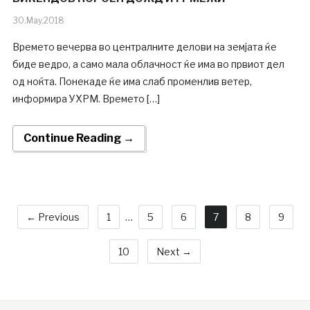
30.May.2018
Времето вечерва во централните делови на земјата ќе
биде ведро, а само мала облачност ќе има во првиот дел
од ноќта. Понекаде ќе има слаб променлив ветер,
информира УХРМ. Времето […]
Continue Reading →
← Previous
1
…
5
6
7
8
9
10
Next →