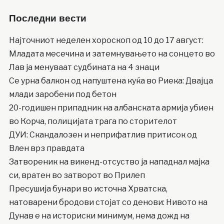
Последни вести
Најточниот неделен хороскоп од 10 до 17 август:
Младата месечина и затемнувањето на сонцето во
Лав ја менуваат судбината на 4 знаци
Се урна балкон од напуштена куќа во Риека: Двајца
млади заробени под бетон
20-годишен припадник на албанската армија убиен
во Корча, полицијата трага по сторителот
ДУИ: Скандалозен и неприфатлив притисок од
Влен врз правдата
Затвореник на викенд-отсуство ја нападнал мајка
си, вратен во затворот во Прилеп
Пресушија бунари во источна Хрватска,
натоварени бродови стојат со денови: Нивото на
Дунав е на историски минимум, нема дожд на