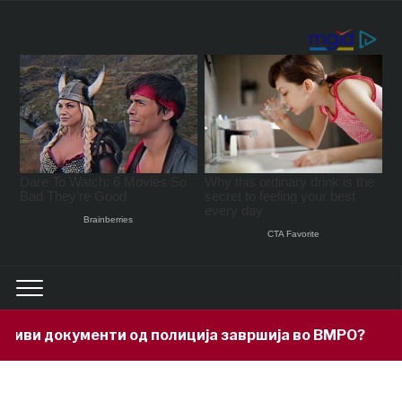
документи од полиција завршија во ВМРО?
11 ho