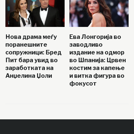
Нова драма меѓу
Ева Лонгорија во
поранешните
заводливо
сопружници: Бред
издание на одмор
Пит бара увид во
во Шпанија: Црвен
заработката на
костим за капење
Анџелина Џоли
и витка фигура во
фокусот