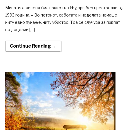
Минатиот викенд бил првиот во Њујорк без престрелки од
1993 година. – Во петокот, саботата и неделата немаше
ниту едно пукање, ниту убиство. Тоа се случува за првпат
по децении […]
Continue Reading →