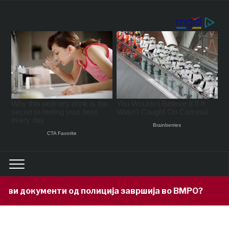
кументи од полиција завршија во ВМРО?
12 hour