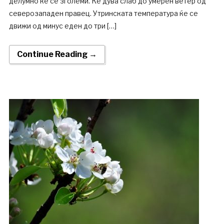
делумно ќе се зголеми. Ќе дува слаб до умерен ветер oд
северозападен правец. Утринската температура ќе се
движи од минус еден до три […]
Continue Reading →