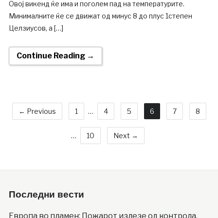
Овој викенд ќе има и поголем пад на температурите.
Минималните ќе се движат од минус 8 до плус 1степен
Целзиусов, а […]
Continue Reading →
← Previous
1
…
4
5
6
7
8
…
10
Next →
Последни вести
Европа во пламен; Пожарот излезе од контрола,