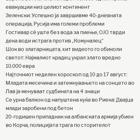
евакуации низ целиот континент
Зеленски: Успешно ја завршивме 40-дневната
операција, Русија има големи проблеми
Гостивар сè уште без вода за пиење, ОЈО тврди
дека води истрага против „Комуналец“
Шок во златарницата, хит видеото го обиколи
светот: Најмалиот крадец украл злато вредно
10.000 евра
Најточниот неделен хороскоп од 10 до 17 август:
Младата месечина и затемнувањето на сонцето во
Лав ја менуваат судбината на 4 знаци
Се урна балкон од напуштена куќа во Риека: Двајца
млади заробени под бетон
20-годишен припадник на албанската армија убиен
во Корча, полицијата трага по сторителот