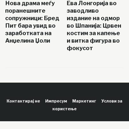
Нова драма меѓу
Ева Лонгорија во
поранешните
заводливо
сопружници: Бред
издание на одмор
Пит бара увид во
во Шпанија: Црвен
заработката на
костим за капење
Анџелина Џоли
и витка фигура во
фокусот
Контактирај не
Импресум
Маркетинг
Услови за
користење