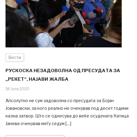
Вести
РУСКОСКА НЕЗАДОВОЛНА ОД ПРЕСУДАТА ЗА
„РЕКЕТ“, НАЈАВИ ЖАЛБА
18.June.2020
Апсолутно не сум задоволна со пресудата за Бојан
Јовановски, за кого реално не очекував под десет години
казна затвор. Што се однесува до веќе осудената Катица
Јанева очекував меѓу седум […]