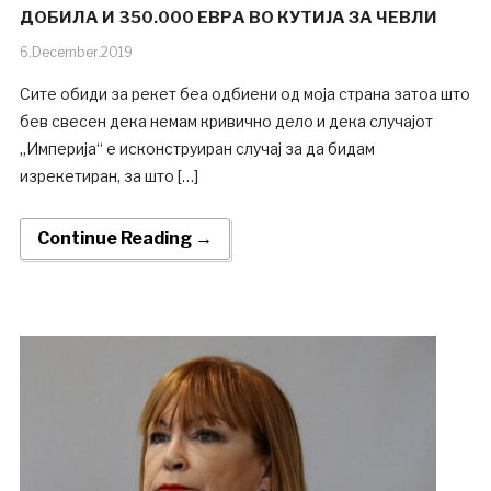
ДОБИЛА И 350.000 ЕВРА ВО КУТИЈА ЗА ЧЕВЛИ
6.December.2019
Сите обиди за рекет беа одбиени од моја страна затоа што
бев свесен дека немам кривично дело и дека случајот
„Империја“ е исконструиран случај за да бидам
изрекетиран, за што […]
Continue Reading →