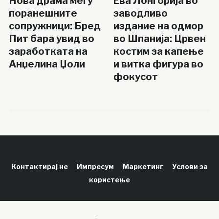
Нова драма меѓу
Ева Лонгорија во
поранешните
заводливо
сопружници: Бред
издание на одмор
Пит бара увид во
во Шпанија: Црвен
заработката на
костим за капење
Анџелина Џоли
и витка фигура во
фокусот
Контактирај не
Импресум
Маркетинг
Услови за
користење