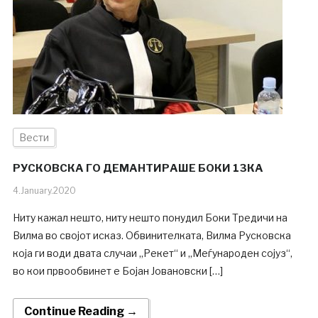
Вести
РУСКОВСКА ГО ДЕМАНТИРАШЕ БОКИ 13КА
4.January.2020
Ниту кажал нешто, ниту нешто понудил Боки Тредичи на
Вилма во својот исказ. Обвинителката, Вилма Русковска
која ги води двата случаи „Рекет“ и „Меѓународен сојуз“,
во кои првообвинет е Бојан Јовановски […]
Continue Reading →