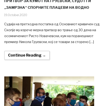
ПРИТВОР ЗА КУМОТ НА ГРУЕВСКИ, СУДОТ ГИ
„ЗАМРЗНА“ СПОРНИТЕ ПЛАЦЕВИ НА ВОДНО
19.October.2020
Судија на претходна постапка од Основниот кривичен суд
Скопје му изрече мерка притвор во трање од 30 дена на
осомничениот Ристо Новачевски, кум на поранешниот
премиер Никола Груевски, кој се товари за сторено […]
Continue Reading →