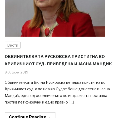
Вести
ОБВИНИТЕЛКАТА РУСКОВСКА ПРИСТИГНА ВО
КРИВИЧНИОТ СУД- ПРИВЕДЕНА И ЈАСНА МАНДИЌ
9.October.2019
Обвинителката Вилма Русковска вечерва пристигна во
Кривичниот суд, а по неа во Судот беше донесена и Јасна
Мандиќ, една од осомничените во истражната постапка
против пет физички и едно правно […]
Continue Reading →