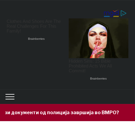
окументи од полиција завршија во ВМРО?
14 hou