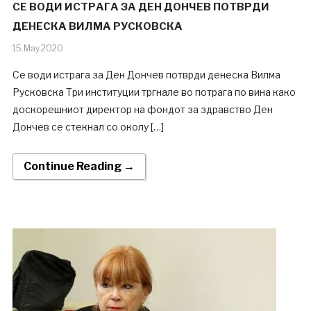
СЕ ВОДИ ИСТРАГА ЗА ДЕН ДОНЧЕВ ПОТВРДИ
ДЕНЕСКА ВИЛМА РУСКОВСКА
15.May.2020
Се води истрага за Ден Дончев потврди денеска Вилма
Русковска Три институции тргнале во потрага по вина како
доскорешниот директор на фондот за здравство Ден
Дончев се стекнал со околу […]
Continue Reading →