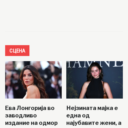
СЦЕНА
Ева Лонгорија во
Нејзината мајка е
заводливо
една од
издание на одмор
најубавите жени, а