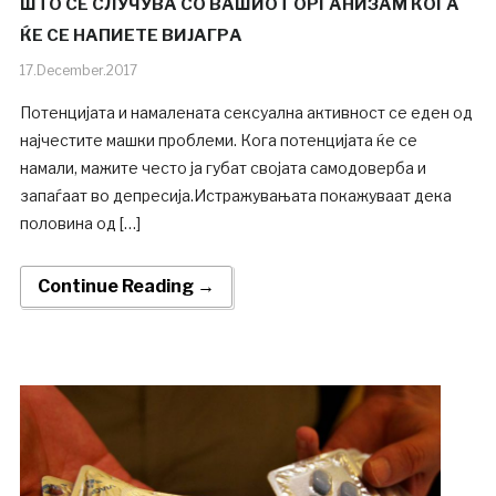
ШТО СЕ СЛУЧУВА СО ВАШИОТ ОРГАНИЗАМ КОГА
ЌЕ СЕ НАПИЕТЕ ВИЈАГРА
17.December.2017
Потенцијата и намалената сексуална активност се еден од
најчестите машки проблеми. Кога потенцијата ќе се
намали, мажите често ја губат својата самодоверба и
запаѓаат во депресија.Истражувањата покажуваат дека
половина од […]
Continue Reading →