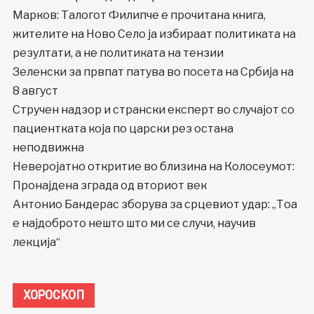
Марков: Талогот Филипче е прочитана книга,
жителите на Ново Село ја избираат политиката на
резултати, а не политиката на тензии
Зеленски за првпат патува во посета на Србија на
8 август
Стручен надзор и странски експерт во случајот со
пациентката која по царски рез остана
неподвижна
Неверојатно откритие во близина на Колосеумот:
Пронајдена зграда од вториот век
Антонио Бандерас зборува за срцевиот удар: „Тоа
е најдоброто нешто што ми се случи, научив
лекција“
ХОРОСКОП