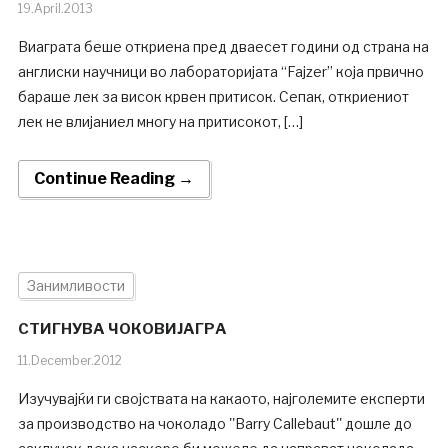
19.April.2013
Виаграта беше откриена пред дваесет години од страна на
англиски научници во лабораторијата “Fajzer” која првично
бараше лек за висок крвен притисок. Сепак, откриениот
лек не влијаниел многу на притисокот, […]
Continue Reading →
Занимливости
СТИГНУВА ЧОКОВИЈАГРА
11.December.2012
Изучувајќи ги својствата на какаото, најголемите експерти
за производство на чоколадо ''Barry Callebaut'' дошле до