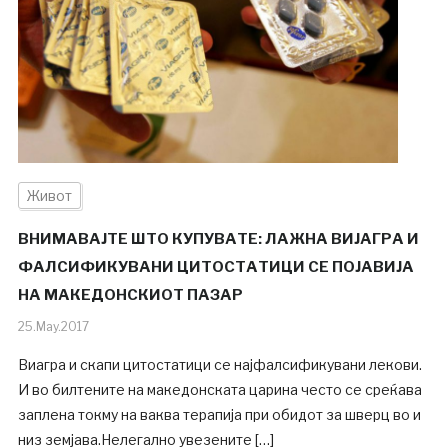
Живот
ВНИМАВАЈТЕ ШТО КУПУВАТЕ: ЛАЖНА ВИЈАГРА И
ФАЛСИФИКУВАНИ ЦИТОСТАТИЦИ СЕ ПОЈАВИЈА
НА МАКЕДОНСКИОТ ПАЗАР
25.May.2017
Виагра и скапи цитостатици се најфалсификувани лекови.
И во билтените на македонската царина често се среќава
заплена токму на ваква терапија при обидот за шверц во и
низ земјава.Нелегално увезените […]