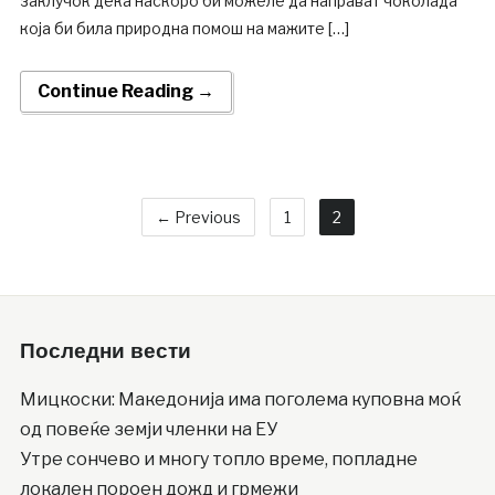
заклучок дека наскоро би можеле да направат чоколада
која би била природна помош на мажите […]
Continue Reading →
← Previous
1
2
Последни вести
Мицкоски: Македонија има поголема куповна моќ
од повеќе земји членки на ЕУ
Утре сончево и многу топло време, попладне
локален пороен дожд и грмежи