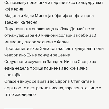
Се помалку првачиња, а партиите се надмудруваат
кој е крив
Мадона и Кајли Миног ја објавија својата прва
заедничка песна
Поранешната свршеница на Лука Дончиќ не се
откажува: Бара 40 милиони долари за себе и 10
милиони долари за своите ќерки
Превозниците од Западен Балкан најавуваат нови
чекори ако ЕУ не понуди решение
Седум нови случаи на Западен Нил во Скопје за
една недела, тројца пациенти во критична
состојба
Опасен вирус се врати во Европа! Стапката на
смртност е екстремно висока, заразеното лице е
итно изолирано