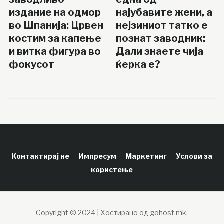
издание на одмор
најубавите жени, а
во Шпанија: Црвен
нејзиниот татко е
костим за капење
познат заводник:
и витка фигура во
Дали знаете чија
фокусот
ќерка е?
Контактирај не
Импресум
Маркетинг
Услови за
користење
Copyright © 2024 | Хостирано од gohost.mk.