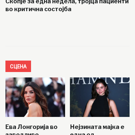
Скопје за една недела, тројца пациенти
во критична состојба
СЦЕНА
Ева Лонгорија во
Нејзината мајка е
заводливо
една од