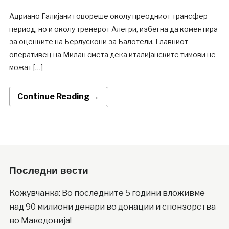
Адриано Галијани говореше околу преодниот трансфер-
период, но и околу тренерот Алегри, избегна да коментира
за оценките на Берлускони за Балотели. Главниот
оперативец на Милан смета дека италијанските тимови не
можат […]
Continue Reading →
Последни вести
Кожувчанка: Во последните 5 години вложивме
над 90 милиони денари во донации и спонзорства
во Македонија!