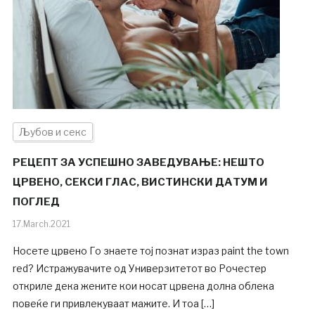
Љубов и секс
РЕЦЕПТ ЗА УСПЕШНО ЗАВЕДУВАЊЕ: НЕШТО
ЦРВЕНО, СЕКСИ ГЛАС, ВИСТИНСКИ ДАТУМ И
ПОГЛЕД
17.March.2021
Носете црвено Го знаете тој познат израз paint the town
red? Истражувачите од Универзитетот во Рочестер
откриле дека жените кои носат црвена долна облека
повеќе ги привлекуваат мажите. И тоа […]