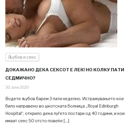
Љубов и секс
ДОКАЖАНО ДЕКА СЕКСОТ Е ЛЕК! НО КОЛКУ ПАТИ
СЕДМИЧНО?
30.June.2020
Водете љубов барем 3 пати неделно. Истражувањето кое
било направено во шкотската болница „Royal Edinburgh
Hospital“, открило дека луѓето постари од 40 години, и кои
имаат секс 50 отсто повеќе […]