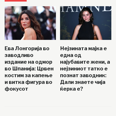
Ева Лонгорија во
Нејзината мајка е
заводливо
една од
издание на одмор
најубавите жени, а
во Шпанија: Црвен
нејзиниот татко е
костим за капење
познат заводник:
и витка фигура во
Дали знаете чија
фокусот
ќерка е?