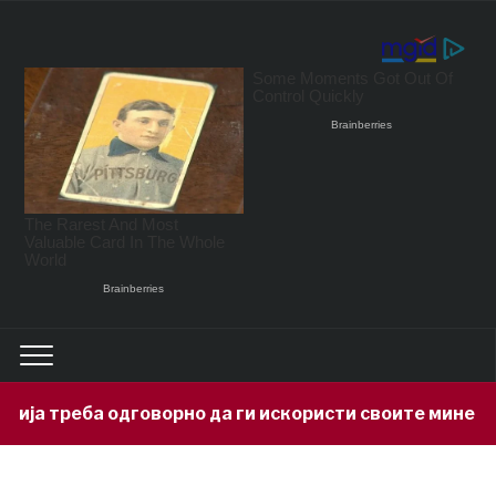
реба одговорно да ги искористи своите минерални б