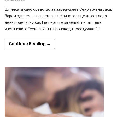
Шминката како средство за заведување Секоја жена сака,
барем одвреме – навреме на нејзиното лице да се гледа
дека водела љубов. Експертите за мејкап велат дека
вистинските “сексапилни” производи поседуваат […]
Continue Reading →