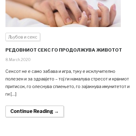
Љубов и секс
РЕДОВНИОТ СЕКС ГО ПРОДОЛЖУВА ЖИВОТОТ
8.March.2020
Сексот не е само забава и игра, туку е исклучително
полезен и за здравјето – тој ги намалува стресот и крвниот
притисок, го олеснува спиењето, го зајакнува имунитетот и
ги […]
Continue Reading →