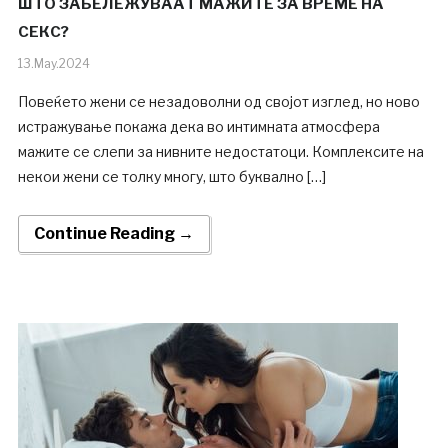
ШТО ЗАБЕЛЕЖУВААТ МАЖИТЕ ЗА ВРЕМЕ НА
СЕКС?
13.May.2024
Повеќето жени се незадоволни од својот изглед, но ново
истражување покажа дека во интимната атмосфера
мажите се слепи за нивните недостатоци. Комплексите на
некои жени се толку многу, што буквално […]
Continue Reading →