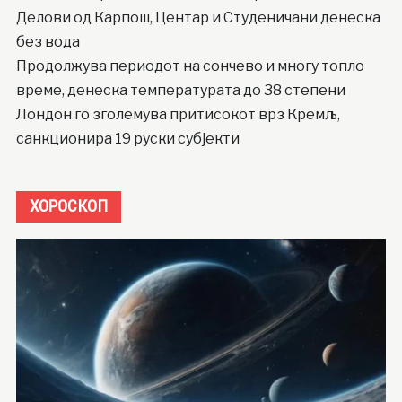
Делови од Карпош, Центар и Студеничани денеска
без вода
Продолжува периодот на сончево и многу топло
време, денеска температурата до 38 степени
Лондон го зголемува притисокот врз Кремљ,
санкционира 19 руски субјекти
ХОРОСКОП