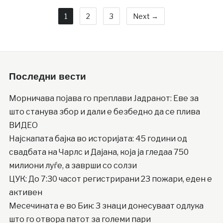
1
2
3
Next →
Последни вести
Moрничава појава го преплави Јадранот: Еве за
што станува збор и дали е безбедно да се плива
ВИДЕО
Најскапата бајка во историјата: 45 години од
свадбата на Чарлс и Дајана, која ја гледаа 750
милиони луѓе, а заврши со солзи
ЦУК: До 7:30 часот регистрирани 23 пожари, еден е
активен
Месечината е во Бик: 3 знаци донесуваат одлука
што го отвора патот за големи пари