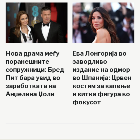
Нова драма меѓу
Ева Лонгорија во
поранешните
заводливо
сопружници: Бред
издание на одмор
Пит бара увид во
во Шпанија: Црвен
заработката на
костим за капење
Анџелина Џоли
и витка фигура во
фокусот