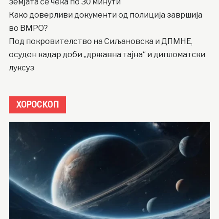
земјата се чека по 30 минути
Како доверливи документи од полиција завршија
во ВМРО?
Под покровителство на Сиљановска и ДПМНЕ,
осуден кадар доби „државна тајна“ и дипломатски
луксуз
ХОРОСКОП