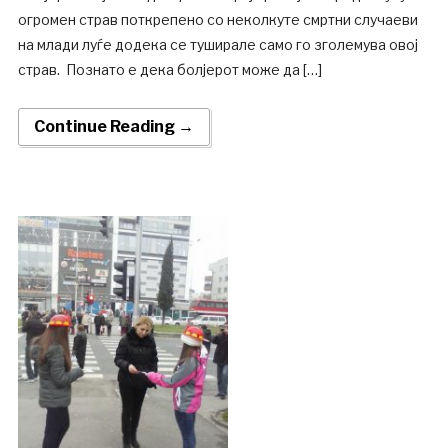
огромен страв поткрепено со неколкуте смртни случаеви
на млади луѓе додека се туширале само го зголемува овој
страв. Познато е дека болјерот може да […]
Continue Reading →