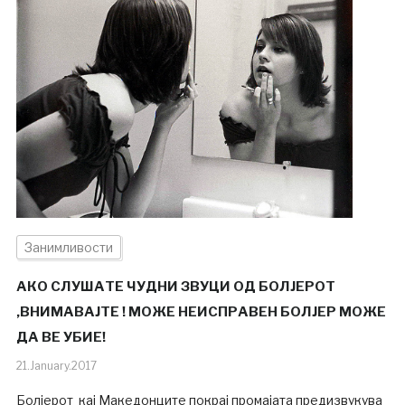
Занимливости
АКО СЛУШАТЕ ЧУДНИ ЗВУЦИ ОД БОЛЈЕРОТ
,ВНИМАВАЈТЕ ! МОЖЕ НЕИСПРАВЕН БОЛЈЕР МОЖЕ
ДА ВЕ УБИЕ!
21.January.2017
Болјерот кај Македонците покрај промајата предизвукува