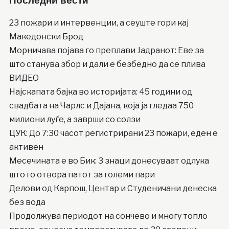
Последни вести
23 пожари и интервенции, а сеуште гори кај
Македонски Брод
Moрничава појава го преплави Јадранот: Еве за
што станува збор и дали е безбедно да се плива
ВИДЕО
Најскапата бајка во историјата: 45 години од
свадбата на Чарлс и Дајана, која ја гледаа 750
милиони луѓе, а заврши со солзи
ЦУК: До 7:30 часот регистрирани 23 пожари, еден е
активен
Месечината е во Бик: 3 знаци донесуваат одлука
што го отвора патот за големи пари
Делови од Карпош, Центар и Студеничани денеска
без вода
Продолжува периодот на сончево и многу топло