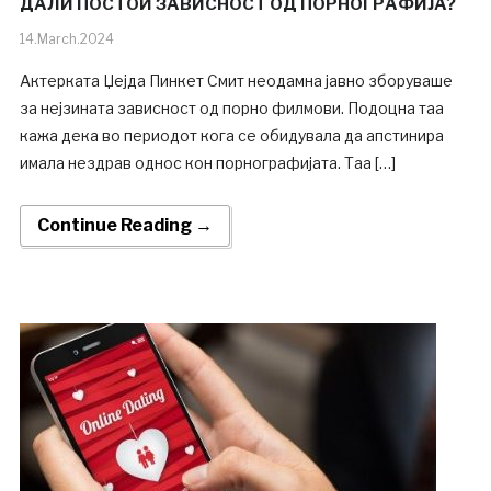
ДAЛИ ПОСТОИ ЗАВИСНОСТ ОД ПОРНОГРAФИЈА?
14.March.2024
Актерката Џејда Пинкет Смит неодамна јавно зборуваше
за нејзината зависност од порно филмови. Подоцна таа
кажа дека во периодот кога се обидувала да апстинира
имала нездрав однос кон порнографијата. Таа […]
Continue Reading →