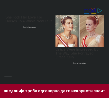
онија треба одговорно да ги искористи своите минер