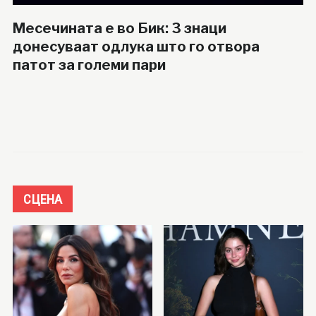
Месечината е во Бик: 3 знаци
донесуваат одлука што го отвора
патот за големи пари
СЦЕНА