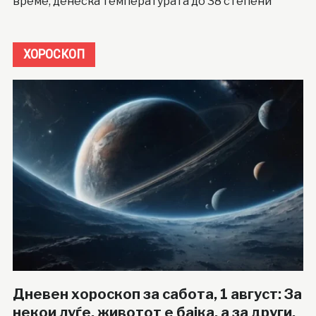
време, денеска температурата до 38 степени
ХОРОСКОП
Дневен хороскоп за сабота, 1 август: За
некои луѓе, животот е бајка, а за други,