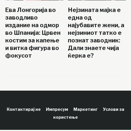
Ева Лонгорија во
Нејзината мајка е
заводливо
една од
издание на одмор
најубавите жени, а
во Шпанија: Црвен
нејзиниот татко е
костим за капење
познат заводник:
и витка фигура во
Дали знаете чија
фокусот
ќерка е?
Контактирај не
Импресум
Маркетинг
Услови за
користење