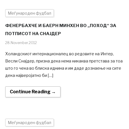
Меѓународен фудбал
ФЕНЕРБАХЧЕ И БАЕРН МИНХЕН ВО „ПОХОД“ ЗА
ПОТПИСОТ НА СНАЈДЕР
28.November.2012
Холандскиот интернационалец во редовите на Интер,
Весли Снајдер, призна дека нема никаква претстава за тоа
што го чека во блиска иднина и им даде дознаење на сите
дека најверојатно би […]
Continue Reading →
Меѓународен фудбал