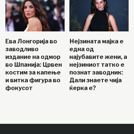
Ева Лонгорија во
Нејзината мајка е
заводливо
една од
издание на одмор
најубавите жени, а
во Шпанија: Црвен
нејзиниот татко е
костим за капење
познат заводник:
и витка фигура во
Дали знаете чија
фокусот
ќерка е?