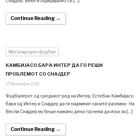
Снајдер. Веќе и официјално се […]
Continue Reading →
Меѓународен фудбал
КАМБИЈАСО БАРА ИНТЕР ДА ГО РЕШИ
ПРОБЛЕМОТ СО СНАЈДЕР
27.November.2012
Фудбалерот од средниот ред на Интер, Естебан Камбијасо
бара од Интер и Снајдер да ги надминат своите разлики. На
Весли Снајдер му беше кажано дека тој нема да игра за […]
Continue Reading →