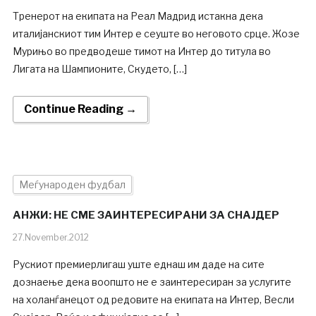
Тренерот на екипата на Реал Мадрид истакна дека
италијанскиот тим Интер е сеуште во неговото срце. Жозе
Мурињо во предводеше тимот на Интер до титула во
Лигата на Шампионите, Скудето, […]
Continue Reading →
Меѓународен фудбал
АНЖИ: НЕ СМЕ ЗАИНТЕРЕСИРАНИ ЗА СНАЈДЕР
27.November.2012
Рускиот премиерлигаш уште еднаш им даде на сите
дознаење дека воопшто не е заинтересиран за услугите
на холанѓанецот од редовите на екипата на Интер, Весли