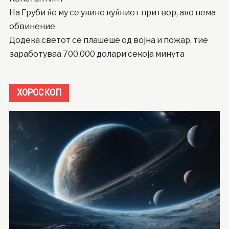
На Груби ќе му се укине куќниот притвор, ако нема
обвинение
Додека светот се плашеше од војна и пожар, тие
заработуваа 700.000 долари секоја минута
ХОРОСКОП