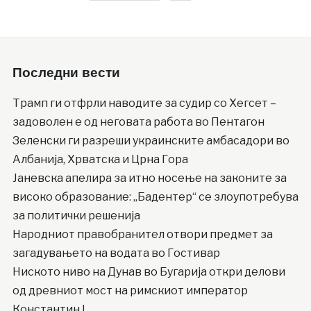
Последни вести
Трамп ги отфрли наводите за судир со Хегсет –
задоволен е од неговата работа во Пентагон
Зеленски ги разреши украинските амбасадори во
Албанија, Хрватска и Црна Гора
Јаневска апелира за итно носење на законите за
високо образование: „Бадентер“ се злоупотребува
за политички решенија
Народниот правобранител отвори предмет за
загадувањето на водата во Гостивар
Ниското ниво на Дунав во Бугарија откри делови
од древниот мост на римскиот император
Константин I