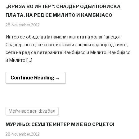
„КРИЗА ВО ИНТЕР“: СНАЈДЕР ОДБИ ПОНИСКА
ПЛАТА, НА РЕД СЕ МИЛИТО И КАМБИЈАСО
28.November.2012
Интер се обиде да ја намали платата на холанѓанецот
Снајдер, но тој се спротистави и заврши надвор од тимот,
сега на ред се ветераните Камбијасо и Милито. Камбијасо
и Милито […]
Continue Reading →
Меѓународен фудбал
МУРИЊО: СЕУШТЕ ИНТЕР МИ Е ВО СРЦЕТО!
28.November.2012