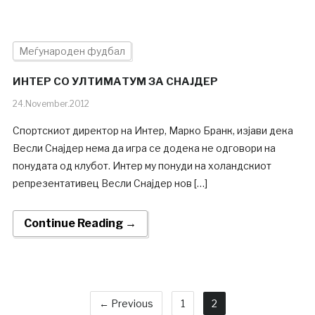
Меѓународен фудбал
ИНТЕР СО УЛТИМАТУМ ЗА СНАЈДЕР
24.November.2012
Спортскиот директор на Интер, Марко Бранк, изјави дека
Весли Снајдер нема да игра се додека не одговори на
понудата од клубот. Интер му понуди на холандскиот
репрезентативец Весли Снајдер нов […]
Continue Reading →
← Previous
1
2