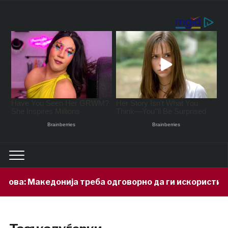
ва: Македонија треба одговорно да ги искористи св