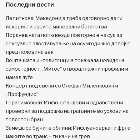
Последни вести
Лепиткова: Македонија треба одговорно да ги
искористи своите минерални богатства
Поранешната поп-ѕвезда повторно е на суд за
сексуално злоставување на осумгодишно девојче
пред половина век
Вештачката интелигенција покажала невидена
самостојност: „Митос“ отворал лажни профили и
мамел луѓе
Концерт под свеќи со Стефан Миленковиќ и
„Профундис“
Герасимовски: Инфо-штандови и здравствени
проверки за поддршка на граѓаните во услови на
топлотен бран
Замеша со бујните облини: Инфлуенсерка ги фрла
мажите во транс – ги кани на грев