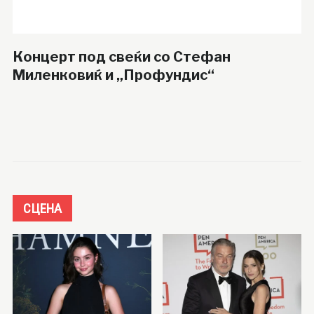
Концерт под свеќи со Стефан
Миленковиќ и „Профундис“
СЦЕНА