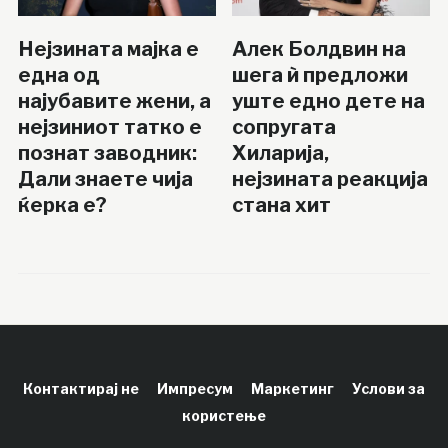
Нејзината мајка е
Алек Болдвин на
една од
шега ѝ предложи
најубавите жени, а
уште едно дете на
нејзиниот татко е
сопругата
познат заводник:
Хиларија,
Дали знаете чија
нејзината реакција
ќерка е?
стана хит
Контактирај не
Импресум
Маркетинг
Услови за
користење