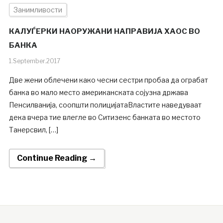
Занимливости
КАЛУЃЕРКИ НАОРУЖАНИ НАПРАВИЈА ХАОС ВО
БАНКА
1.September.2017
Две жени облечени како чесни сестри пробаа да ограбат
банка во мало место американската сојузна држава
Пенсилванија, соопшти полицијатаВластите наведуваат
дека вчера тие влегле во Ситизенс банката во местото
Танерсвил, […]
Continue Reading →