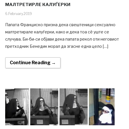
МАЛТРЕТИРЛЕ КАЛУЃЕРКИ
6.February.2019
Папата Франциско призна дека свештеници сексуално
малтретирале калуѓерки, како и дека тоа сè уште се
случува. Би-би-си објави дека папата рекол оти неговиот
претходник Бенедик морал да згасне една целo […]
Continue Reading →