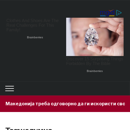
акедонија треба одговорно да ги искористи своите м