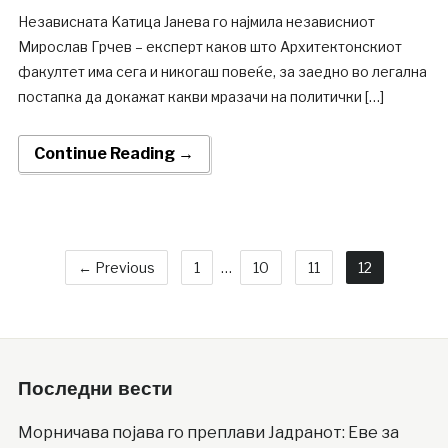
Независната Kатица Јанева го најмила независниот
Мирослав Грчев – експерт каков што Архитектонскиот
факултет има сега и никогаш повеќе, за заедно во легална
постапка да докажат какви мразачи на политички […]
Continue Reading →
← Previous
1
…
10
11
12
Последни вести
Moрничава појава го преплави Јадранот: Еве за