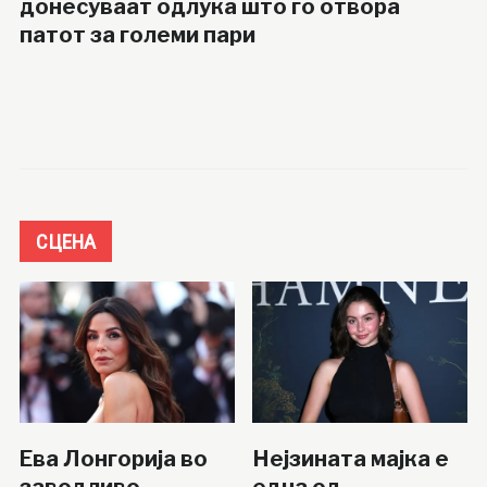
донесуваат одлука што го отвора
патот за големи пари
СЦЕНА
Ева Лонгорија во
Нејзината мајка е
заводливо
една од