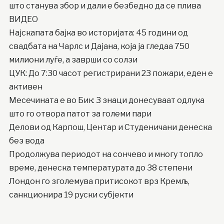
што станува збор и дали е безбедно да се плива
ВИДЕО
Најскапата бајка во историјата: 45 години од
свадбата на Чарлс и Дајана, која ја гледаа 750
милиони луѓе, а заврши со солзи
ЦУК: До 7:30 часот регистрирани 23 пожари, еден е
активен
Месечината е во Бик: 3 знаци донесуваат одлука
што го отвора патот за големи пари
Делови од Карпош, Центар и Студеничани денеска
без вода
Продолжува периодот на сончево и многу топло
време, денеска температурата до 38 степени
Лондон го зголемува притисокот врз Кремљ,
санкционира 19 руски субјекти