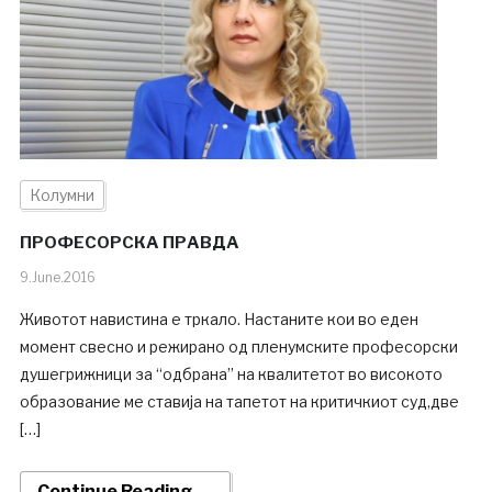
Колумни
ПРОФЕСОРСКА ПРАВДА
9.June.2016
Животот навистина е тркало. Настаните кои во еден
момент свесно и режирано од пленумските професорски
душегрижници за “одбрана” на квалитетот во високото
образование ме ставија на тапетот на критичкиот суд,две
[…]
Continue Reading →