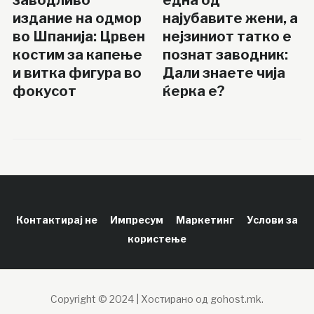
издание на одмор
најубавите жени, а
во Шпанија: Црвен
нејзиниот татко е
костим за капење
познат заводник:
и витка фигура во
Дали знаете чија
фокусот
ќерка е?
Контактирај не
Импресум
Маркетинг
Услови за
користење
Copyright © 2024 | Хостирано од gohost.mk.