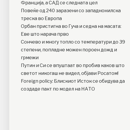
Франција, а САД се следната цел
Повеќе од 240 заразени со западнонилска
треска во Европа
Орбан пристигна во Гуча и седна на масата:
Еве што нарача прво
Сончево и многу топло со температури до 39
степени, попладне можен пороен дожд и
грмежи
Путин и Си се впуштаат во пробив каков што
светот никогаш не видел, објави Росатом!
Foreign policy: Блискиот Исток се обидува да
создаде пакт по модел на НАТО