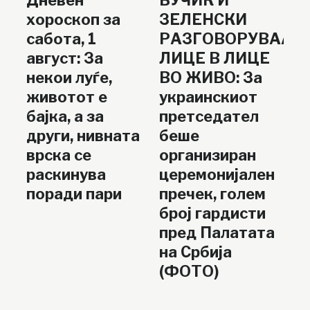
Дневен
ВУЧИЌ И
хороскоп за
ЗЕЛЕНСКИ
сабота, 1
РАЗГОВОРУВААТ
август: За
ЛИЦЕ В ЛИЦЕ
некои луѓе,
ВО ЖИВО: За
животот е
украинскиот
бајка, а за
претседател
други, нивната
беше
врска се
организиран
раскинува
церемонијален
поради пари
пречек, голем
број гардисти
пред Палатата
на Србија
(ФОТО)