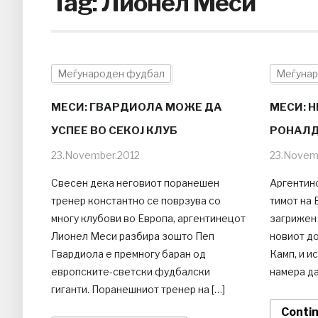
Tag:
Лионел Меси
Меѓународен фудбал
Меѓунар
МЕСИ: ГВАРДИОЛА МОЖЕ ДА
МЕСИ: 
УСПЕЕ ВО СЕКОЈ КЛУБ
РОНАЛ
23.November.2012
23.Novem
Свесен дека неговиот поранешен
Аргентин
тренер константно се поврзува со
тимот на 
многу клубови во Европа, аргентинецот
загрижен
Лионел Меси разбира зошто Пеп
новиот до
Гвардиола е премногу баран од
Камп, и и
европските-светски фудбалски
намера да
гиганти. Поранешниот тренер на […]
Conti