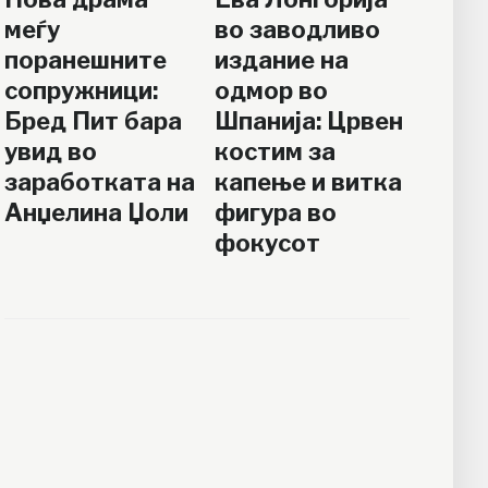
меѓу
во заводливо
поранешните
издание на
сопружници:
одмор во
Бред Пит бара
Шпанија: Црвен
увид во
костим за
заработката на
капење и витка
Анџелина Џоли
фигура во
фокусот