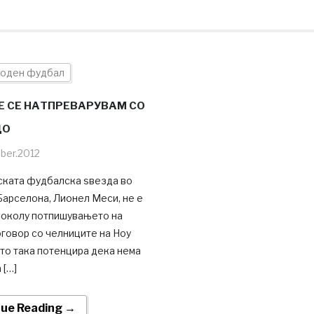
оден фудбал
НЕ СЕ НАТПРЕВАРУВАМ СО
ДО
ber.2012
ската фудбалска ѕвезда во
Барселона, Лионел Меси, не е
 околу потпишувањето на
говор со челниците на Ноу
сто така потенцира дека нема
 […]
nue Reading →