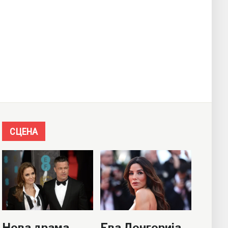
СЦЕНА
Нова драма
Ева Лонгорија