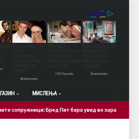
ГАЗИН
МИСЛЕЊА
е сопружници: Бред Пит бара увид во заработката н