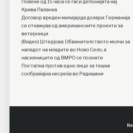
Повеќе од 15 часа се гаси депонијата кај
Крива Паланка
Договор вреден милијарда долари: Германија
се откажува од американските проекти за
ветерници
(Видео) Штерјова: Обвинителството молчи за
нападот на младите во Ново Село, а
насилниците од ВМРО се познати
Постапка против едно лице за тешка
сообраќајна несреќа во Радишани
Ко