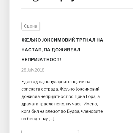
Сцена
ЖЕЉКО ЈОКСИМОВИЌ ТРГНАЛ НА
НАСТАП, ПА ДОЖИВЕАЛ
НЕПРИЈАТНОСТ!
28.July.2018
Еден од најпопуларните пејачи на
српската естрада, Жељко Јоксимовиќ
доживеа непријатност во Црна Гора, а
драмата траела неколку часа. Имено,
кога бил на влезот во Будва, членовите
на бендот му […]