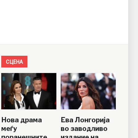
СЦЕНА
Нова драма
Ева Лонгорија
меѓу
во заводливо
поранешните
издание на