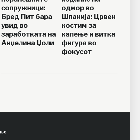
сопружници:
одмор во
Бред Пит бара
Шпанија: Црвен
увид во
костим за
заработката на
капење и витка
Анџелина Џоли
фигура во
фокусот
ење