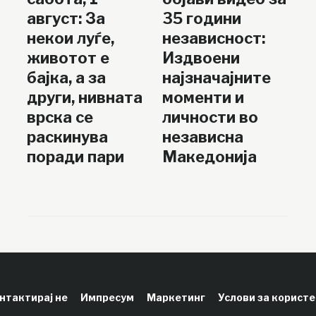
август: За
35 години
некои луѓе,
независност:
животот е
Издвоени
бајка, а за
најзначајните
други, нивната
моменти и
врска се
личности во
раскинува
независна
поради пари
Македонија
нтактирај не
Импресум
Маркетинг
Услови за корист