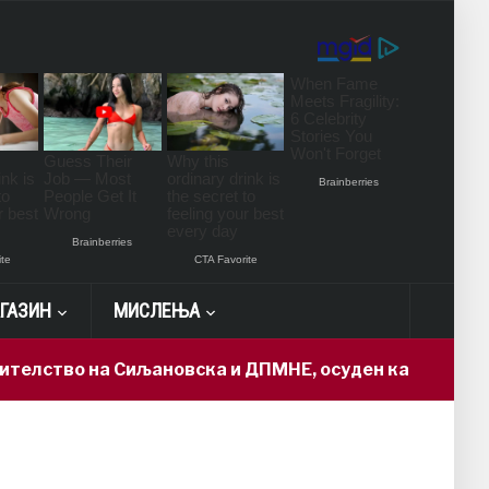
ГАЗИН
МИСЛЕЊА
елство на Сиљановска и ДПМНЕ, осуден кадар доби „д